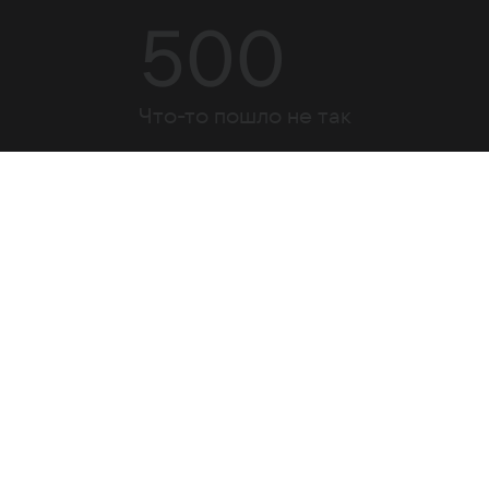
500
Что-то пошло не так