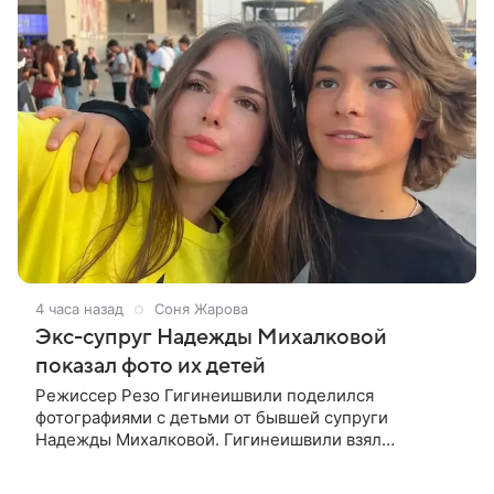
4 часа назад
Соня Жарова
Экс-супруг Надежды Михалковой
показал фото их детей
Режиссер Резо Гигинеишвили поделился
фотографиями с детьми от бывшей супруги
Надежды Михалковой. Гигинеишвили взял
наследников на отдых. На снимках дочь и сын экс-
супругов позируют рядом со стадионом. В поездке