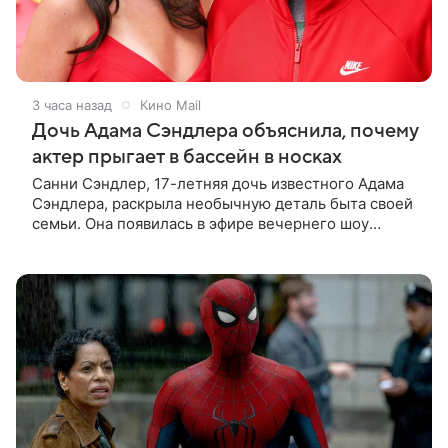
3 часа назад
Кино Mail
Дочь Адама Сэндлера объяснила, почему
актер прыгает в бассейн в носках
Санни Сэндлер, 17-летняя дочь известного Адама
Сэндлера, раскрыла необычную деталь быта своей
семьи. Она появилась в эфире вечернего шоу
Джимми Фэллона и объяснила, почему ее
знаменитый отец не снимает носки