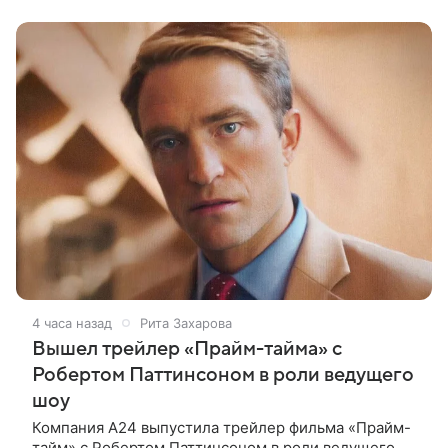
и дочерью, сделанный во время
4 часа назад
Рита Захарова
Вышел трейлер «Прайм-тайма» с
Робертом Паттинсоном в роли ведущего
шоу
Компания A24 выпустила трейлер фильма «Прайм-
тайм» с Робертом Паттинсоном в роли ведущего