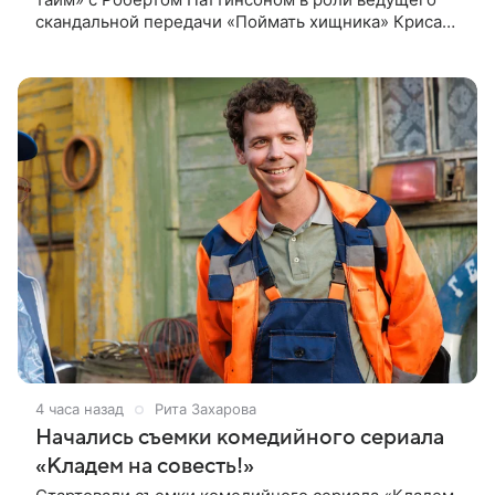
скандальной передачи «Поймать хищника» Криса
Хансена. Психологический триллер расскажет о
пути Хансена к славе. В 2004
4 часа назад
Рита Захарова
Начались съемки комедийного сериала
«Кладем на совесть!»