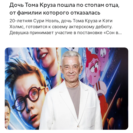
Дочь Тома Круза пошла по стопам отца,
от фамилии которого отказалась
20-летняя Сури Ноэль, дочь Тома Круза и Кэти
Холмс, готовится к своему актерскому дебюту.
Девушка принимает участие в постановке «Сон в
летнюю ночь» по пьесе Уильяма Шекспира. В сети
появились фотографии с