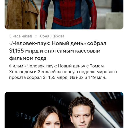
3 часа назад
Соня Жарова
«Человек-паук: Новый день» собрал
$1,155 млрд и стал самым кассовым
фильмом года
Фильм «Человек-паук: Новый день» с Томом
Холландом и Зендаей за первую неделю мирового
проката собрал $1,155 млрд. Из них $449 млн
пришлись на Северную Америку — сообщает
Variety. Картина уже стала самым