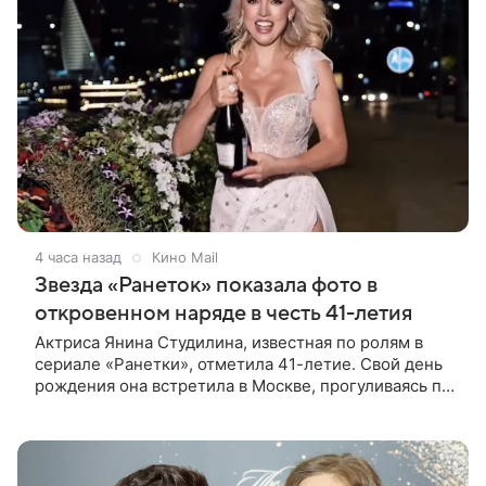
4 часа назад
Кино Mail
Звезда «Ранеток» показала фото в
откровенном наряде в честь 41-летия
Актриса Янина Студилина, известная по ролям в
сериале «Ранетки», отметила 41-летие. Свой день
рождения она встретила в Москве, прогуливаясь по
набережной. Для выхода звезда выбрала смелый
лук: полупрозрачное