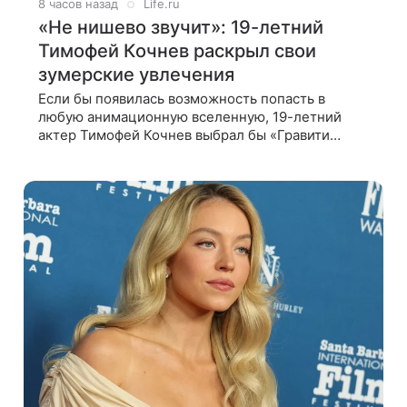
8 часов назад
Life.ru
«Не нишево звучит»: 19-летний
Тимофей Кочнев раскрыл свои
зумерские увлечения
Если бы появилась возможность попасть в
любую анимационную вселенную, 19-летний
актер Тимофей Кочнев выбрал бы «Гравити
Фолз». Он признался в интервью kp.ru, что в
такое путешествие отправился бы вместе с