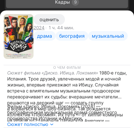
Кадры
9
оценить
1 ч. 44 мин.
2024
драма
биография
музыкальный
О ЧЕМ ФИЛЬМ
Сюжет фильма «Диско. Ибица. Локомия»
1980‑е годы,
Испания. Трое друзей, увлеченных модой и ночной
жизнью, впервые приезжают на Ибицу. Случайная
встреча с влиятельным музыкальным продюсером
переворачивает их судьбы: вчерашние мечтатели
решаются на дерзкий шаг — создать группу
Фильм «Диско. Ибица. Локомия» (2024) —
и ворваться в мир шоу‑бизнеса. Так рождается
биографическая музыкальная драма совместного
коллектив «Локомия». Их путь — от хиппи-коммуны
производства Испании и Мексики.
на Ибице до стадионов Латинской Америки —
Сюжет полностью
становится легендой, но за кулисами
разворачивается драма: борьба за творческую