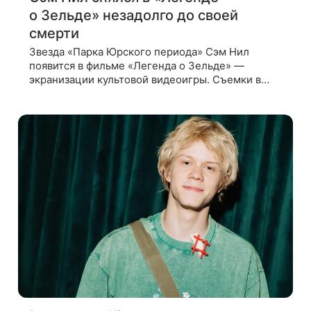
о Зельде» незадолго до своей
смерти
Звезда «Парка Юрского периода» Сэм Нил
появится в фильме «Легенда о Зельде» —
экранизации культовой видеоигры. Съемки в
этом проекте актер завершил незадолго до
ухода из жизни, сообщает Deadline. События
фильма