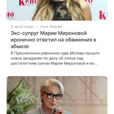
6 часов назад
Соня Жарова
Экс-супруг Марии Мироновой
иронично ответил на обвинения в
абьюзе
В Пресненском районном суде Москвы прошло
новое заседание по делу об опеке над
шестилетним сыном Марии Мироновой и ее
бывшего мужа Андрея Сороки, — сообщает
Super. Миронова на заседании не появилась.
Адвокаты