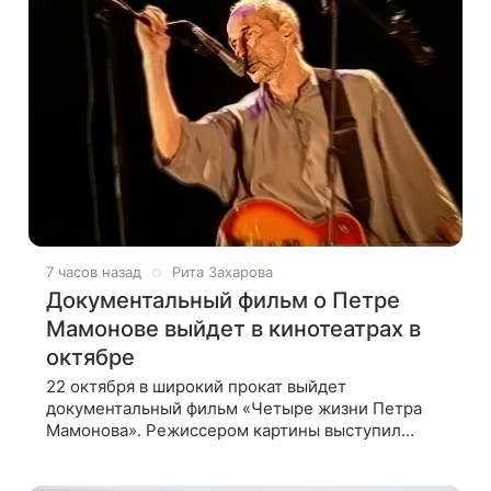
7 часов назад
Рита Захарова
Документальный фильм о Петре
Мамонове выйдет в кинотеатрах в
октябре
22 октября в широкий прокат выйдет
документальный фильм «Четыре жизни Петра
Мамонова». Режиссером картины выступил
Павел Лунгин, который снимал музыканта в
культовых лентах «Такси-блюз» и «Остров».