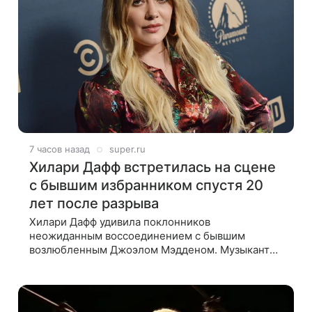
7 часов назад
super.ru
Хилари Дафф встретилась на сцене
с бывшим избранником спустя 20
лет после разрыва
Хилари Дафф удивила поклонников
неожиданным воссоединением с бывшим
возлюбленным Джоэлом Мэдденом. Музыкант
вышел на сцену во время концерта певицы в
Нью-Йорке в рамках ее мирового тура «The
Lucky Me» — спустя