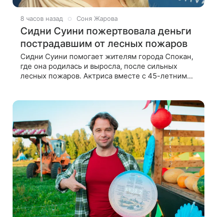
8 часов назад
Соня Жарова
Сидни Суини пожертвовала деньги
пострадавшим от лесных пожаров
Сидни Суини помогает жителям города Спокан,
где она родилась и выросла, после сильных
лесных пожаров. Актриса вместе с 45-летним
бойфрендом Скутером Брауном присоединилась
к волонтерам и сделала пожертвования