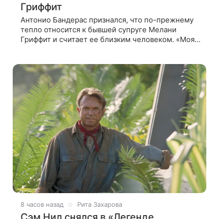
Гриффит
Антонио Бандерас признался, что по-прежнему
тепло относится к бывшей супруге Мелани
Гриффит и считает ее близким человеком. «Моя
бывшая жена если и не мой лучший друг, то один
из лучших», — отметил актер. По
8 часов назад
Рита Захарова
Сэм Нил снялся в «Легенде