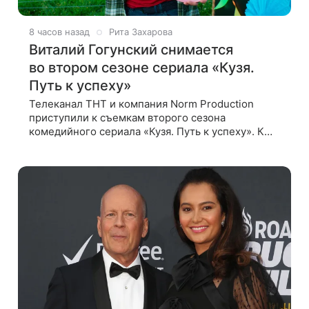
8 часов назад
Рита Захарова
Виталий Гогунский снимается
во втором сезоне сериала «Кузя.
Путь к успеху»
Телеканал ТНТ и компания Norm Production
приступили к съемкам второго сезона
комедийного сериала «Кузя. Путь к успеху». К
роли Кузи вернется Виталий Гогунский. Вместе с
ним в новом сезоне сыграют Денис Бузин,