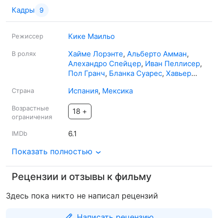
свободу, давление индустрии, личные жертвы и цена
Кадры
9
славы.
Кике Маильо
Режиссер
Хайме Лорэнте
,
Альберто Амман
,
В ролях
Алехандро Спейцер
,
Иван Пеллисер
,
Пол Гранч
,
Бланка Суарес
,
Хавьер
Моргаде
,
Альберт Баро
,
Вито Санс
,
Испания
,
Мексика
Страна
Эва Льорач
,
Ллум Баррера
Возрастные
18 +
ограничения
6.1
IMDb
Показать полностью
Рецензии и отзывы к фильму
Здесь пока никто не написал рецензий
Написать рецензию