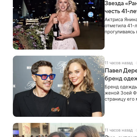
Звезда «Ра
честь 41-л
Актриса Янина
отметила 41-л
прогуливаясь 
полупрозрачн
11 часов назад
Павел Дере
бренд оде
Бренд одежды 
женой Зоей Фу
страницу его 
восстановить.
11 часов назад