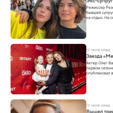
Экс-супруг
Режиссер Рез
бывшей супру
на отдых. На 
стадионом. В 
12 часов назад
Звезда «Ме
Актер Олег В
первом сезон
опубликовал 
сделанный во
12 часов назад
Вышел тре