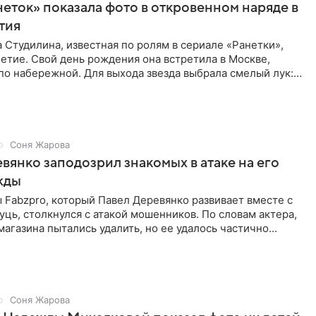
неток» показала фото в откровенном наряде в
етия
 Студилина, известная по ролям в сериале «Ранетки»,
етие. Свой день рождения она встретила в Москве,
по набережной. Для выхода звезда выбрала смелый лук:
ое
Соня Жарова
вянко заподозрил знакомых в атаке на его
жды
Fabzpro, который Павел Деревянко развивает вместе с
ць, столкнулся с атакой мошенников. По словам актера,
магазина пытались удалить, но ее удалось частично
Соня Жарова