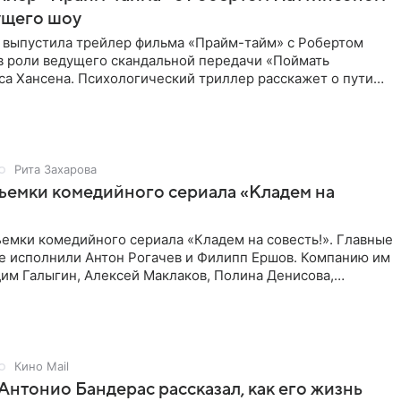
ущего шоу
 выпустила трейлер фильма «Прайм-тайм» с Робертом
в роли ведущего скандальной передачи «Поймать
са Хансена. Психологический триллер расскажет о пути
ве. В 2004
Рита Захарова
ъемки комедийного сериала «Кладем на
емки комедийного сериала «Кладем на совесть!». Главные
те исполнили Антон Рогачев и Филипп Ершов. Компанию им
им Галыгин, Алексей Маклаков, Полина Денисова,
Кино Mail
Антонио Бандерас рассказал, как его жизнь