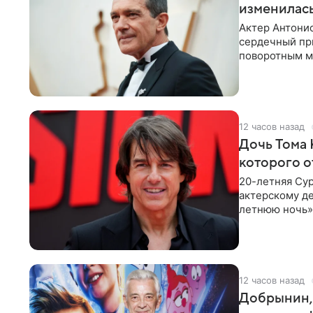
изменилась
Актер Антонио
сердечный при
поворотным мо
лучшим
12 часов назад
Дочь Тома 
которого о
20-летняя Сур
актерскому де
летнюю ночь» 
с
12 часов назад
Добрынин, 