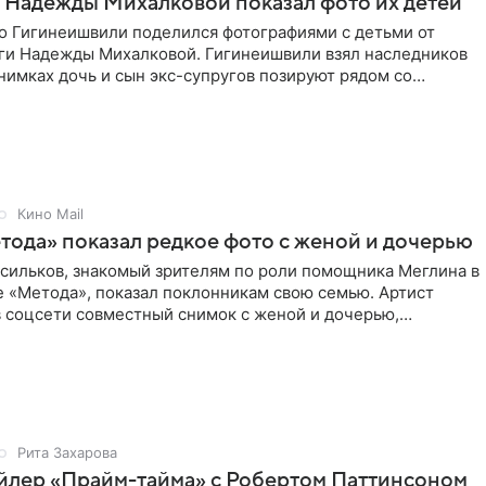
 Надежды Михалковой показал фото их детей
о Гигинеишвили поделился фотографиями с детьми от
ги Надежды Михалковой. Гигинеишвили взял наследников
снимках дочь и сын экс-супругов позируют рядом со
поездке
Кино Mail
тода» показал редкое фото с женой и дочерью
асильков, знакомый зрителям по роли помощника Меглина в
е «Метода», показал поклонникам свою семью. Артист
в соцсети совместный снимок с женой и дочерью,
 время
Рита Захарова
йлер «Прайм-тайма» с Робертом Паттинсоном