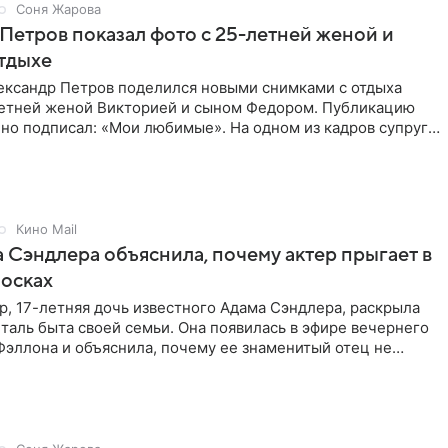
Соня Жарова
Петров показал фото с 25-летней женой и
тдыхе
ександр Петров поделился новыми снимками с отдыха
летней женой Викторией и сыном Федором. Публикацию
но подписал: «Мои любимые». На одном из кадров супруги
,
Кино Mail
 Сэндлера объяснила, почему актер прыгает в
носках
, 17-летняя дочь известного Адама Сэндлера, раскрыла
аль быта своей семьи. Она появилась в эфире вечернего
эллона и объяснила, почему ее знаменитый отец не
и