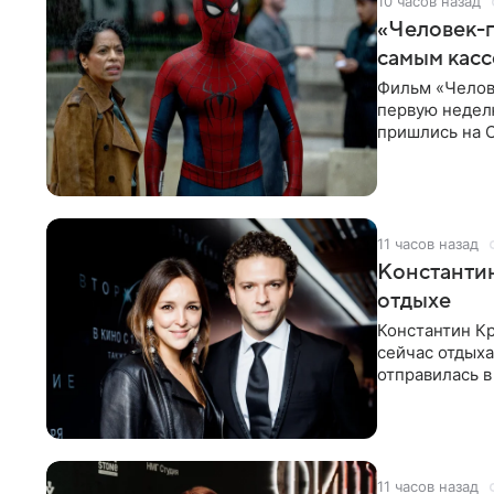
10 часов назад
«Человек-п
самым кас
Фильм «Челов
первую неделю
пришлись на С
самым
11 часов назад
Константин
отдыхе
Константин Кр
сейчас отдыха
отправилась в
показала в со
11 часов назад