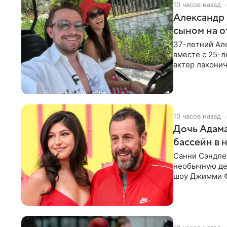
10 часов назад
Александр 
сыном на о
37-летний Ал
вместе с 25-
актер лаконич
делают селфи
10 часов назад
Дочь Адама
бассейн в 
Санни Сэндлер
необычную дет
шоу Джимми Ф
снимает носк