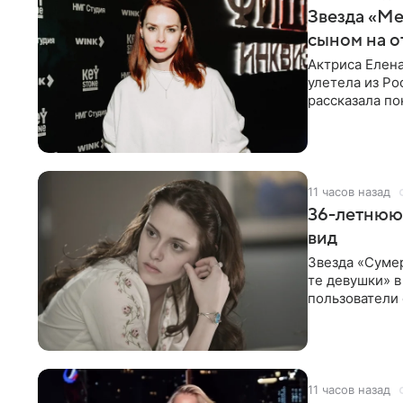
Звезда «Ме
сыном на о
Актриса Елена
улетела из Ро
рассказала по
11 часов назад
36-летнюю
вид
Звезда «Суме
те девушки» 
пользователи 
изменилась с
11 часов назад