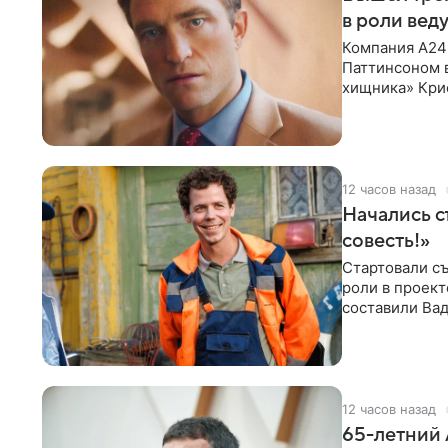
в роли вед
Компания A24
Паттинсоном 
хищника» Кри
Хансена к сла
12 часов назад
Начались с
совесть!»
Стартовали съ
роли в проек
составили Вад
Светлана
12 часов назад
65-летний 