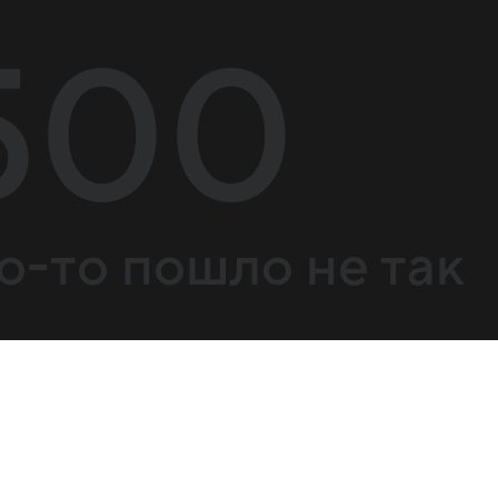
500
о-то пошло не так