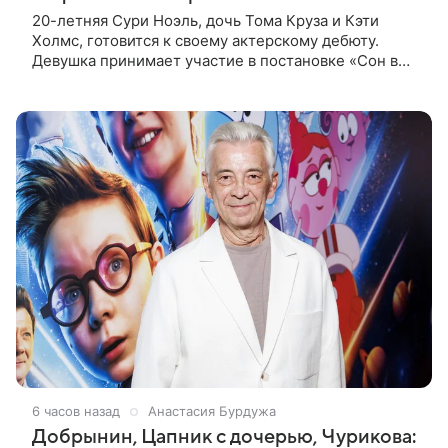
20-летняя Сури Ноэль, дочь Тома Круза и Кэти
Холмс, готовится к своему актерскому дебюту.
Девушка принимает участие в постановке «Сон в
летнюю ночь» по пьесе Уильяма Шекспира. В сети
появились фотографии с
6 часов назад
Анастасия Бурдужа
Добрынин, Цапник с дочерью, Чурикова: