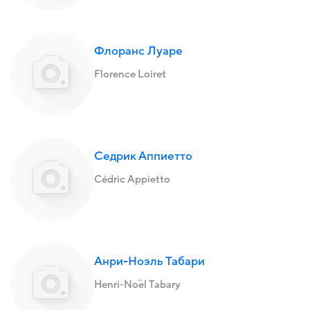
Флоранс Луаре
Florence Loiret
Седрик Аппиетто
Cédric Appietto
Анри-Ноэль Табари
Henri-Noël Tabary