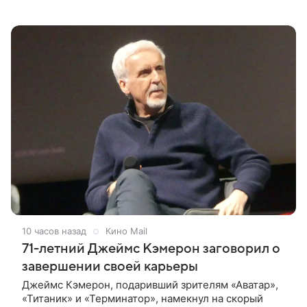
впечатлениями она поделилась в соцсети, записав
шуточный ролик, где спародировала
10 часов назад
Кино Mail
71-летний Джеймс Кэмерон заговорил о
завершении своей карьеры
Джеймс Кэмерон, подаривший зрителям «Аватар»,
«Титаник» и «Терминатор», намекнул на скорый