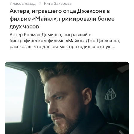
7 часов назад
Рита Захарова
Актера, игравшего отца Джексона в
фильме «Майкл», гримировали более
двух часов
Актер Колман Доминго, сыгравший в
биографическом фильме «Майкл» Джо Джексона,
рассказал, что для съемок проходил сложную
процедуру грима. Об этом актер поделился в
передаче «Ночное шоу с Джимми Фэллоном»,