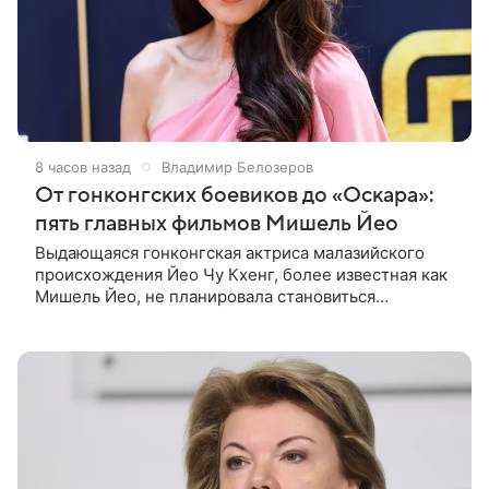
8 часов назад
Владимир Белозеров
От гонконгских боевиков до «Оскара»:
пять главных фильмов Мишель Йео
Выдающаяся гонконгская актриса малазийского
происхождения Йео Чу Кхенг, более известная как
Мишель Йео, не планировала становиться
кинозвездой. С детства она увлекалась танцами,
занималась классическим балетом,