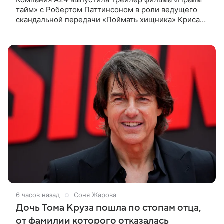
тайм» с Робертом Паттинсоном в роли ведущего
скандальной передачи «Поймать хищника» Криса
Хансена. Психологический триллер расскажет о
пути Хансена к славе. В 2004
6 часов назад
Соня Жарова
Дочь Тома Круза пошла по стопам отца,
от фамилии которого отказалась