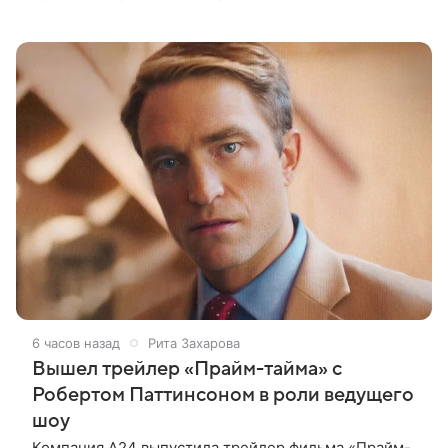
пришлись на Северную Америку — сообщает
Variety. Картина уже стала самым
6 часов назад
Рита Захарова
Вышел трейлер «Прайм-тайма» с
Робертом Паттинсоном в роли ведущего
шоу
Компания A24 выпустила трейлер фильма «Прайм-