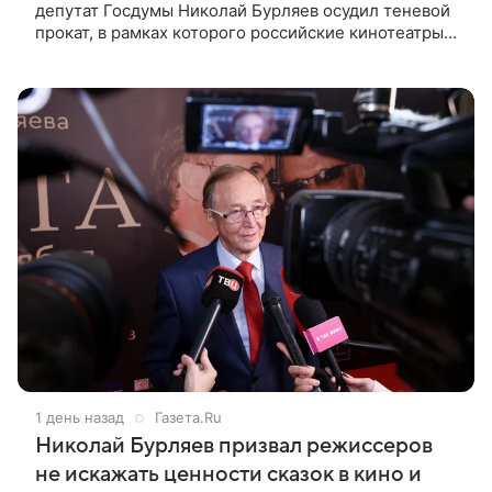
депутат Госдумы Николай Бурляев осудил теневой
прокат, в рамках которого российские кинотеатры
показывают западные фильмы. Своим мнением он
поделился с ТАСС,
1 день назад
Газета.Ru
Николай Бурляев призвал режиссеров
не искажать ценности сказок в кино и