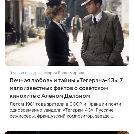
9 часов назад
Мария Владимирова
Вечная любовь и тайны «Тегерана-43»: 7
малоизвестных фактов о советском
кинохите с Аленом Делоном
Летом 1981 года зрители в СССР и Франции почти
одновременно увидели «Тегеран-43». Русские
режиссеры, французский композитор, звезда
мирового кино Ален Делон и история о любви на
фоне шпионских страстей —