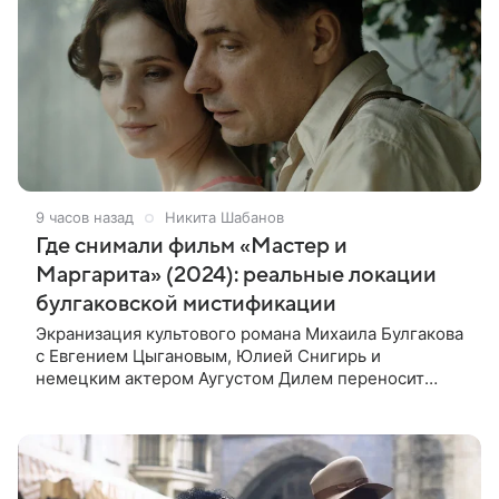
9 часов назад
Никита Шабанов
Где снимали фильм «Мастер и
Маргарита» (2024): реальные локации
булгаковской мистификации
Экранизация культового романа Михаила Булгакова
с Евгением Цыгановым, Юлией Снигирь и
немецким актером Аугустом Дилем переносит
зрителей в мистический мир, где история любви
переплетается с фантастикой и