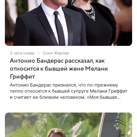
3 часа назад
Соня Жарова
Антонио Бандерас рассказал, как
относится к бывшей жене Мелани
Гриффит
Антонио Бандерас признался, что по-прежнему
тепло относится к бывшей супруге Мелани Гриффит
и считает ее близким человеком. «Моя бывшая
жена если и не мой лучший друг, то один из
лучших», — отметил актер. По