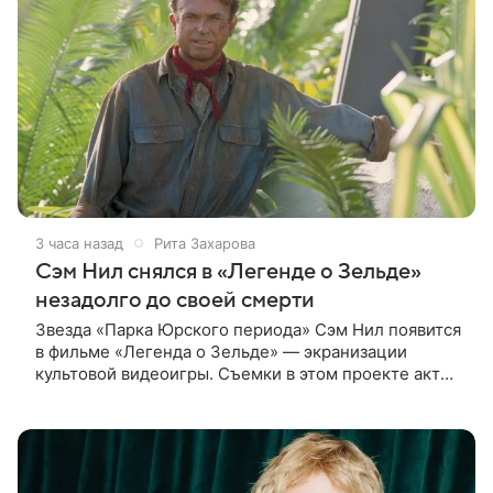
3 часа назад
Рита Захарова
Сэм Нил снялся в «Легенде о Зельде»
незадолго до своей смерти
Звезда «Парка Юрского периода» Сэм Нил появится
в фильме «Легенда о Зельде» — экранизации
культовой видеоигры. Съемки в этом проекте актер
завершил незадолго до ухода из жизни, сообщает
Deadline. События фильма