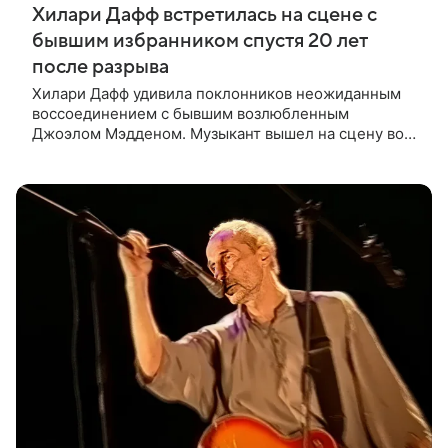
Хилари Дафф встретилась на сцене с
бывшим избранником спустя 20 лет
после разрыва
Хилари Дафф удивила поклонников неожиданным
воссоединением с бывшим возлюбленным
Джоэлом Мэдденом. Музыкант вышел на сцену во
время концерта певицы в Нью-Йорке в рамках ее
мирового тура «The Lucky Me» — спустя