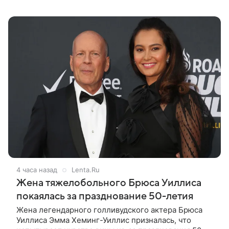
Виталий Гогунский. Вместе с ним в новом сезоне
сыграют Денис Бузин,
4 часа назад
Lenta.Ru
Жена тяжелобольного Брюса Уиллиса
покаялась за празднование 50-летия
Жена легендарного голливудского актера Брюса
Уиллиса Эмма Хеминг-Уиллис призналась, что