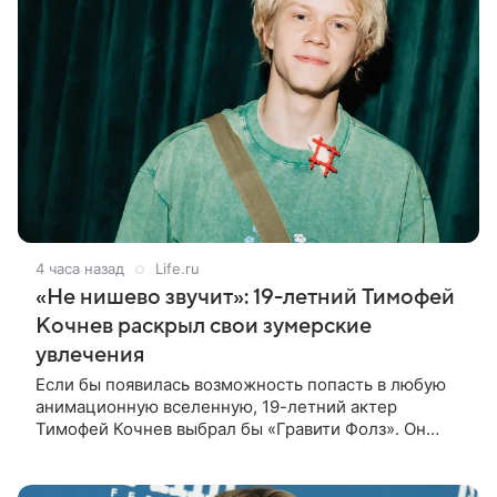
4 часа назад
Life.ru
«Не нишево звучит»: 19-летний Тимофей
Кочнев раскрыл свои зумерские
увлечения
Если бы появилась возможность попасть в любую
анимационную вселенную, 19-летний актер
Тимофей Кочнев выбрал бы «Гравити Фолз». Он
признался в интервью kp.ru, что в такое
путешествие отправился бы вместе с