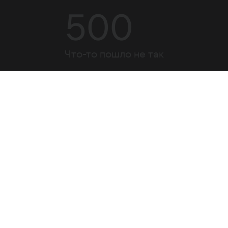
500
Что-то пошло не так