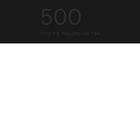
500
Что-то пошло не так