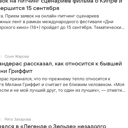
вок на питчинг сценариев фильма о Кипре и
вершится 15 сентября
та. Прием заявок на онлайн-питчинг сценариев
жных лент в рамках международного фестиваля «Дни
рского кино» (16+) пройдет до 15 сентября. Тематически
жны быть
Соня Жарова
андерас рассказал, как относится к бывшей
ни Гриффит
рас признался, что по-прежнему тепло относится к
ге Мелани Гриффит и считает ее близким человеком. «Моя
сли и не мой лучший друг, то один из лучших», — отметил
Рита Захарова
ялся в «Легенде о Зельде» незадолго