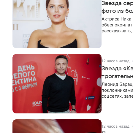
Звезда се
фото из б
Актриса Ника 
обеспокоила 
рассказывать,
что сейчас
12 часов назад
Звезда «Кв
трогатель
Леонид Барац,
поклонниками
соцсетях, зап
чем говорят
12 часов назад