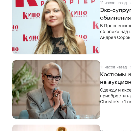
11 часов назад
Экс-супру
обвинения
В Пресненско
об опеке над
Андрея Сороки
Адвокаты
11 часов назад
Костюмы и
на аукцио
Одежду и аксе
приобрести н
Christie’s с 1
поддержку