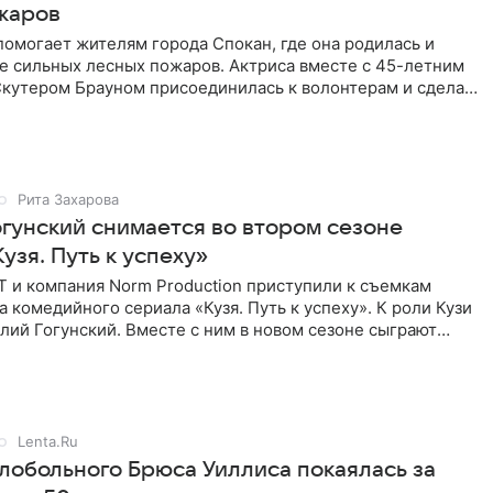
жаров
омогает жителям города Спокан, где она родилась и
е сильных лесных пожаров. Актриса вместе с 45-летним
кутером Брауном присоединилась к волонтерам и сделала
я
Рита Захарова
огунский снимается во втором сезоне
узя. Путь к успеху»
Т и компания Norm Production приступили к съемкам
а комедийного сериала «Кузя. Путь к успеху». К роли Кузи
лий Гогунский. Вместе с ним в новом сезоне сыграют
Lenta.Ru
лобольного Брюса Уиллиса покаялась за