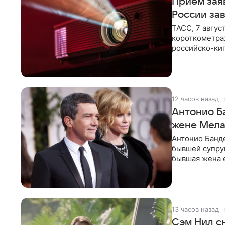
Прием зая
России за
ТАСС, 7 авгус
короткометра
российско-кип
сценарии дол
12 часов назад
Антонио Б
жене Мела
Антонио Банде
бывшей супру
бывшая жена е
актер. По
13 часов назад
Сэм Нил сн