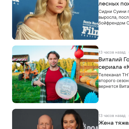
лесных по
Сидни Суини п
выросла, посл
бойфрендом С
пожертвовани
13 часов назад
Виталий Г
сериала «К
Телеканал ТН
второго сезон
вернется Вита
Денис Бузин,
13 часов назад
Жена тяже