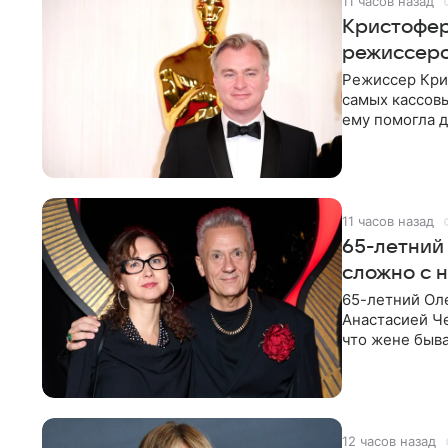
11 часов назад
Кристофер
режиссеро
Режиссер Кри
самых кассовы
ему помогла д
момент
11 часов назад
65-летний
сложно с 
65-летний Ол
Анастасией Че
что жене быва
12 часов назад