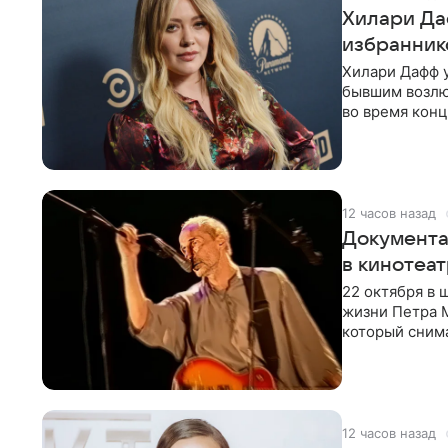
Хилари Да
избранник
Хилари Дафф 
бывшим возлю
во время конц
Lucky Me» — 
12 часов назад
Документа
в кинотеат
22 октября в
жизни Петра 
который снима
Новая работа
12 часов назад