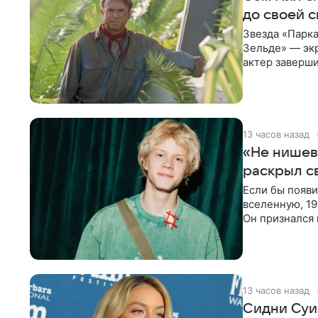
до своей 
Звезда «Парка
Зельде» — эк
актер заверши
События фил
13 часов назад
«Не нишев
раскрыл с
Если бы появ
вселенную, 19
Он признался 
вместе с
13 часов назад
Сидни Суи