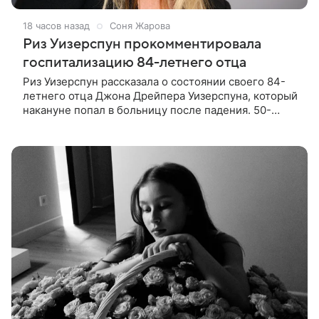
18 часов назад
Соня Жарова
Риз Уизерспун прокомментировала
госпитализацию 84-летнего отца
Риз Уизерспун рассказала о состоянии своего 84-
летнего отца Джона Дрейпера Уизерспуна, который
накануне попал в больницу после падения. 50-
летняя актриса сообщила, что сейчас с ним все в
порядке. «Я хочу, чтобы