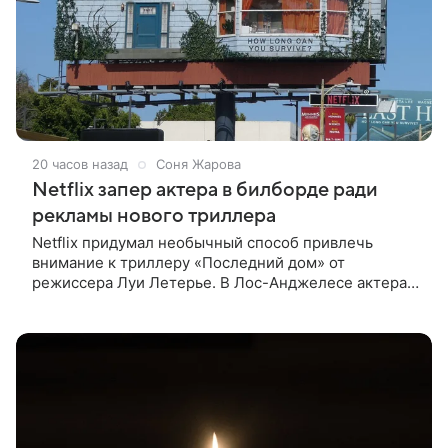
20 часов назад
Соня Жарова
Netflix запер актера в билборде ради
рекламы нового триллера
Netflix придумал необычный способ привлечь
внимание к триллеру «Последний дом» от
режиссера Луи Летерье. В Лос-Анджелесе актера
на два дня поселили внутри рекламного билборда,
оформленного как фасад жилого