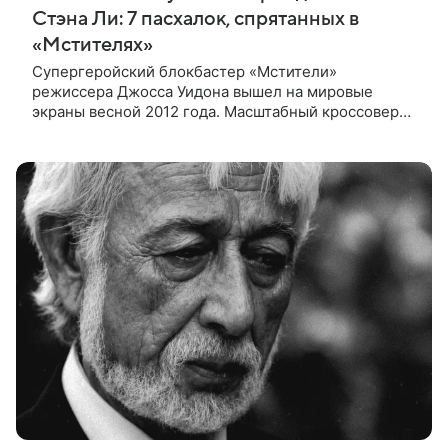
Стэна Ли: 7 пасхалок, спрятанных в
«Мстителях»
Супергеройский блокбастер «Мстители»
режиссера Джосса Уидона вышел на мировые
экраны весной 2012 года. Масштабный кроссовер
подвел черту под первой фазой медиафраншизы
Marvel и заложил основу для дальнейшего