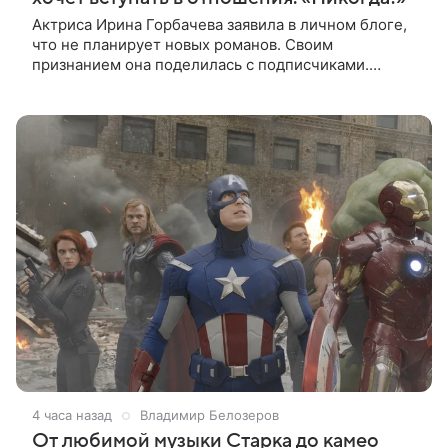
Актриса Ирина Горбачева заявила в личном блоге,
что не планирует новых романов. Своим
признанием она поделилась с подписчиками.
«Никогда! Ну, может, когда-нибудь, но точно не
сейчас. Мне это вообще нафиг не
4 часа назад
Владимир Белозеров
От любимой музыки Старка до камео