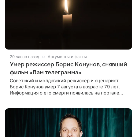
20 часов назад
Аргументы и факты
Умер режиссер Борис Конунов, снявший
фильм «Вам телеграмма»
Советский и молдавский режиссер и сценарист
Борис Конунов умер 7 августа в возрасте 79 лет.
Информация о его смерти появилась на портале
«Кино-Театр. Ру». О кончине кинематографиста
также сообщило Министерство