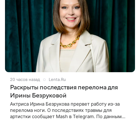
20 часов назад
Lenta.Ru
Раскрыты последствия перелома для
Ирины Безруковой
Актриса Ирина Безрукова прервет работу из-за
перелома ноги. О последствиях травмы для
артистки сообщает Mash в Telegram. По данным
издания, Безрукова пропустит 15 спектаклей —
восемь показов «Женитьбы Фигаро»,