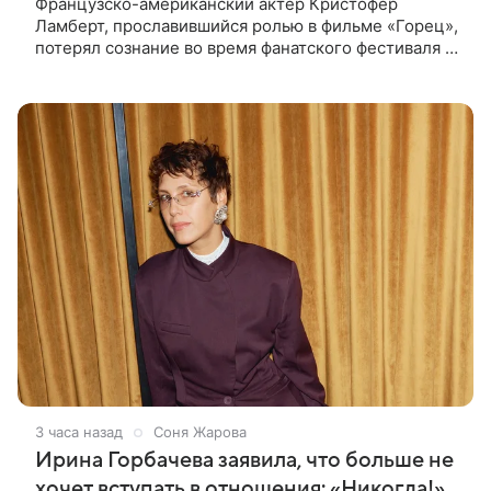
Французско-американский актер Кристофер
Ламберт, прославившийся ролью в фильме «Горец»,
потерял сознание во время фанатского фестиваля в
США. Об этом сообщил портал TMZ, материал
перевел aif.ru. Инцидент
3 часа назад
Соня Жарова
Ирина Горбачева заявила, что больше не
хочет вступать в отношения: «Никогда!»