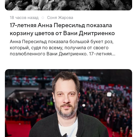
18 часов назад
Соня Жарова
17-летняя Анна Пересильд показала
корзину цветов от Вани Дмитриенко
Анна Пересильд показала большой букет роз,
который, судя по всему, получилa от своего
позлюбленного Вани Дмитриенко. 17-летняя
актриса опубликовала в соцсетях фотографии с
цветами и подписала их словами: «Я