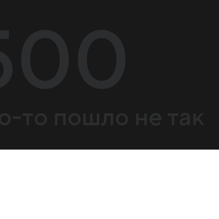
500
о-то пошло не так