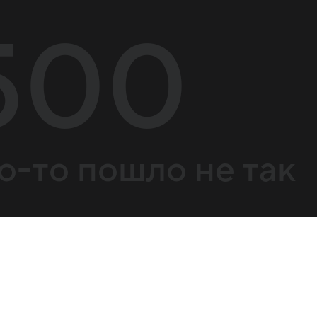
500
о-то пошло не так