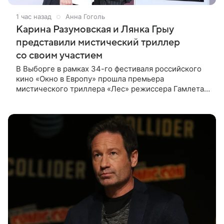
1 час назад
Анна Гоголь
Карина Разумовская и Лянка Грыу
представили мистический триллер
со своим участием
В Выборге в рамках 34-го фестиваля российского
кино «Окно в Европу» прошла премьера
мистического триллера «Лес» режиссера Гамлета
Дульяна («Мы»). Первым зрителям фильм
представили режиссер, члены съемочной