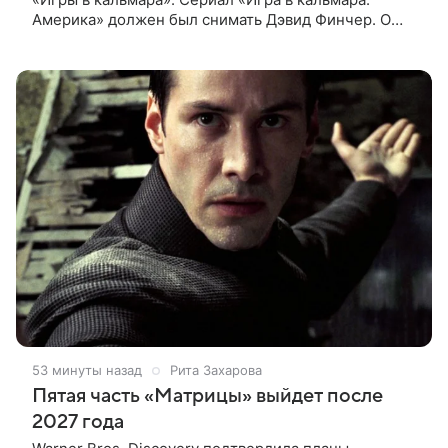
Америка» должен был снимать Дэвид Финчер. О
решении стримингового гиганта сообщает The
Playlist. О возможном расширении
53 минуты назад
Рита Захарова
Пятая часть «Матрицы» выйдет после
2027 года