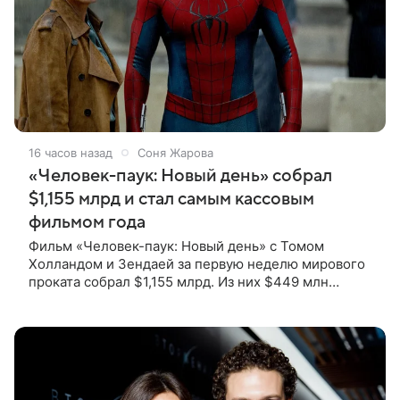
16 часов назад
Соня Жарова
«Человек-паук: Новый день» собрал
$1,155 млрд и стал самым кассовым
фильмом года
Фильм «Человек-паук: Новый день» с Томом
Холландом и Зендаей за первую неделю мирового
проката собрал $1,155 млрд. Из них $449 млн
пришлись на Северную Америку — сообщает
Variety. Картина уже стала самым