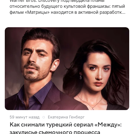
Warner Bros. Discovery подтвердила планы
относительно будущего культовой франшизы: пятый
фильм «Матрицы» находится в активной разработке
и, вероятно, выйдет после 2027 года. Информация
появилась в отчете
59 минут назад
Екатерина Генберг
Как снимали турецкий сериал «Между»:
закулисье съемочного процесса