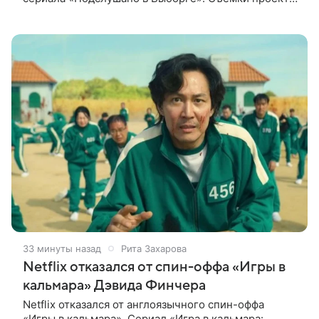
проходят в городе одновременно с фестивалем.
«Подслушано в Выборге» —
33 минуты назад
Рита Захарова
Netflix отказался от спин-оффа «Игры в
кальмара» Дэвида Финчера
Netflix отказался от англоязычного спин-оффа
«Игры в кальмара». Сериал «Игра в кальмара: