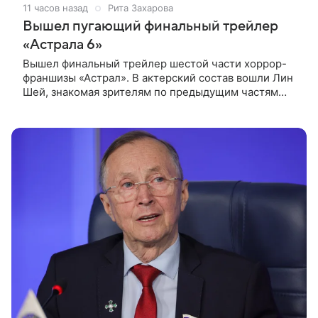
11 часов назад
Рита Захарова
Вышел пугающий финальный трейлер
«Астрала 6»
Вышел финальный трейлер шестой части хоррор-
франшизы «Астрал». В актерский состав вошли Лин
Шей, знакомая зрителям по предыдущим частям
серии, а также Амелия Ив, Мейзи Ричардсон-
Селлерс и Сэм Спруэлл.