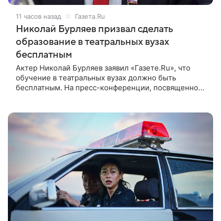
11 часов назад
Газета.Ru
Николай Бурляев призвал сделать
образование в театральных вузах
бесплатным
Актер Николай Бурляев заявил «Газете.Ru», что
обучение в театральных вузах должно быть
бесплатным. На пресс-конференции, посвященной
запуску Творческой Лаборатории ON Lab от
холдинга ON Медиа и Театра