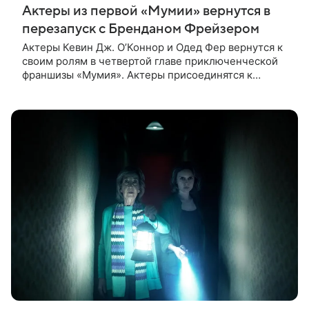
Актеры из первой «Мумии» вернутся в
перезапуск с Бренданом Фрейзером
Актеры Кевин Дж. О’Коннор и Одед Фер вернутся к
своим ролям в четвертой главе приключенческой
франшизы «Мумия». Актеры присоединятся к
Брендану Фрейзеру и Рэйчел Вайс в новом фильме,
сообщает Deadline. Зрители