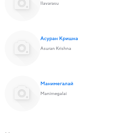
Ilavarasu
Асуран Кришна
Asuran Krishna
Манимегалай
Manimegalai