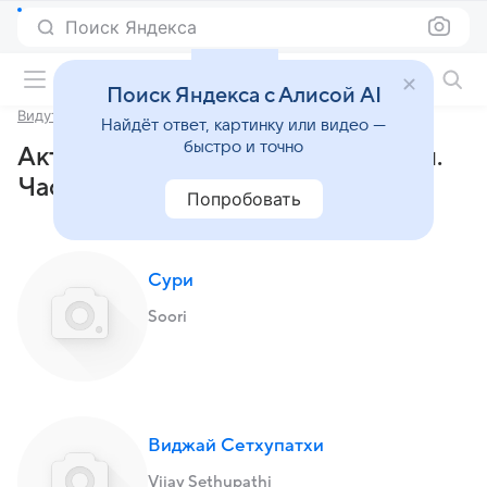
Поиск Яндекса
Фильмы онлайн
Поиск Яндекса с Алисой AI
Видуталаи. Часть 1
Найдёт ответ, картинку или видео —
быстро и точно
Актеры и роли фильма «Видуталаи.
Часть 1» (2023)
Попробовать
Сури
Soori
Виджай Сетхупатхи
Vijay Sethupathi