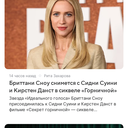
14 часов назад
Рита Захарова
Бриттани Сноу снимется с Сидни Суини
и Кирстен Данст в сиквеле «Горничной»
Звезда «Идеального голоса» Бриттани Сноу
присоединилась к Сидни Суини и Кирстен Данст в
фильме «Секрет горничной» — сиквеле
прошлогоднего кассового хита «Горничная».
Подробности о ее героине по имени Мэрибет