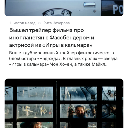
11 часов назад
Рита Захарова
Вышел трейлер фильма про
инопланетян с Фассбендером и
актрисой из «Игры в кальмара»
Вышел дублированный трейлер фантастического
блокбастера «Надежда». В главных ролях — звезда
«Игры в кальмара» Чон Хо-ен, а также Майкл
Фассбендер и Алисия Викандер. Сюжет
разворачивается вокруг находки, которую