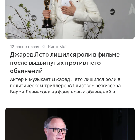
12 часов назад
Кино Mail
Джаред Лето лишился роли в фильме
после выдвинутых против него
обвинений
Актер и музыкант Джаред Лето лишился роли в
политическом триллере «Убийство» режиссера
Барри Левинсона на фоне новых обвинений в
сексуальном насилии. Об этом сообщили
источники, близкие к производству фильма, в