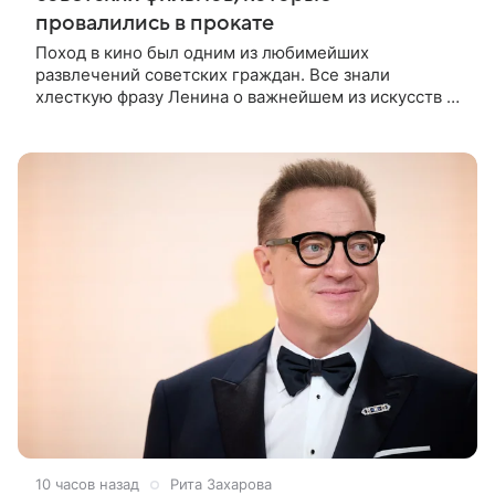
провалились в прокате
Поход в кино был одним из любимейших
развлечений советских граждан. Все знали
хлесткую фразу Ленина о важнейшем из искусств и
смело шли дорогой, намеченной вождем мирового
пролетариата. Кинотеатры приносили в
10 часов назад
Рита Захарова