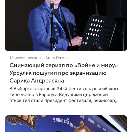
13 часов назад
Анна Гоголь
Снимающий сериал по «Войне и миру»
Урсуляк пошутил про экранизацию
Сарика Андреасяна
В Выборге стартовал 34-й фестиваль российского
кино «Окно в Европу». Ведущими церемонии
открытия стали президент фестиваля, режиссер,
сценарист и продюсер Сергей Урсуляк и актриса
Анна Завтур. Представляя свою