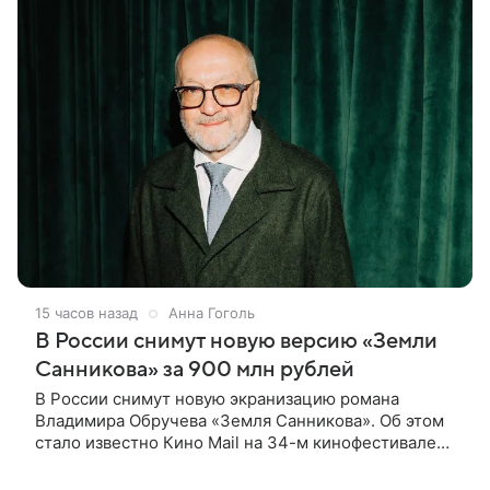
15 часов назад
Анна Гоголь
В России снимут новую версию «Земли
Санникова» за 900 млн рублей
В России снимут новую экранизацию романа
Владимира Обручева «Земля Санникова». Об этом
стало известно Кино Mail на 34-м кинофестивале
«Окно в Европу» в Выборге. Разработкой картины
занимается кинокомпания «Марс