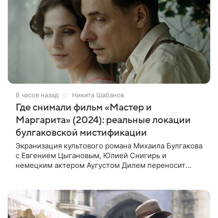
8 часов назад
Никита Шабанов
Где снимали фильм «Мастер и
Маргарита» (2024): реальные локации
булгаковской мистификации
Экранизация культового романа Михаила Булгакова
с Евгением Цыгановым, Юлией Снигирь и
немецким актером Аугустом Дилем переносит
зрителей в мистический мир, где история любви
переплетается с фантастикой и