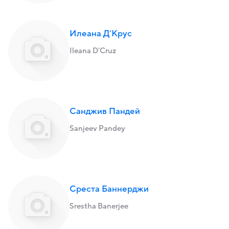
Илеана Д’Крус
Ileana D'Cruz
Санджив Пандей
Sanjeev Pandey
Среста Баннерджи
Srestha Banerjee