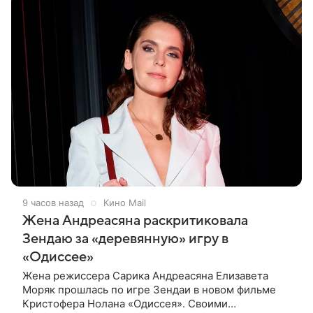
9 часов назад
Кино Mail
Жена Андреасяна раскритиковала
Зендаю за «деревянную» игру в
«Одиссее»
Жена режиссера Сарика Андреасяна Елизавета
Моряк прошлась по игре Зендаи в новом фильме
Кристофера Нолана «Одиссея». Своими