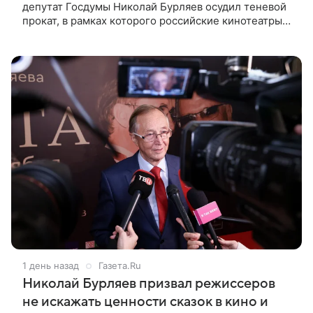
депутат Госдумы Николай Бурляев осудил теневой
прокат, в рамках которого российские кинотеатры
показывают западные фильмы. Своим мнением он
поделился с ТАСС,
1 день назад
Газета.Ru
Николай Бурляев призвал режиссеров
не искажать ценности сказок в кино и