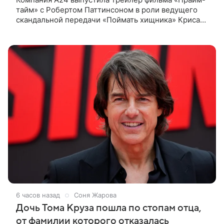
тайм» с Робертом Паттинсоном в роли ведущего
скандальной передачи «Поймать хищника» Криса
Хансена. Психологический триллер расскажет о
пути Хансена к славе. В 2004
6 часов назад
Соня Жарова
Дочь Тома Круза пошла по стопам отца,
от фамилии которого отказалась