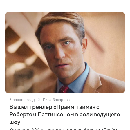
пришлись на Северную Америку — сообщает
Variety. Картина уже стала самым
5 часов назад
Рита Захарова
Вышел трейлер «Прайм-тайма» с
Робертом Паттинсоном в роли ведущего
шоу
Компания A24 выпустила трейлер фильма «Прайм-