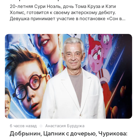
20-летняя Сури Ноэль, дочь Тома Круза и Кэти
Холмс, готовится к своему актерскому дебюту.
Девушка принимает участие в постановке «Сон в
летнюю ночь» по пьесе Уильяма Шекспира. В сети
появились фотографии с
6 часов назад
Анастасия Бурдужа
Добрынин, Цапник с дочерью, Чурикова: