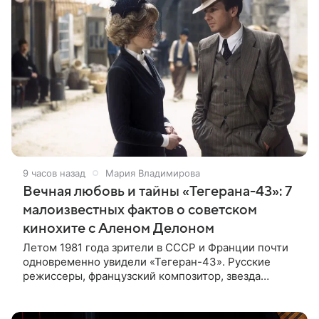
9 часов назад
Мария Владимирова
Вечная любовь и тайны «Тегерана-43»: 7
малоизвестных фактов о советском
кинохите с Аленом Делоном
Летом 1981 года зрители в СССР и Франции почти
одновременно увидели «Тегеран-43». Русские
режиссеры, французский композитор, звезда
мирового кино Ален Делон и история о любви на
фоне шпионских страстей —