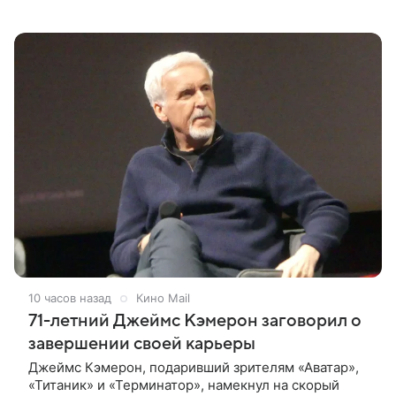
впечатлениями она поделилась в соцсети, записав
шуточный ролик, где спародировала
10 часов назад
Кино Mail
71-летний Джеймс Кэмерон заговорил о
завершении своей карьеры
Джеймс Кэмерон, подаривший зрителям «Аватар»,
«Титаник» и «Терминатор», намекнул на скорый