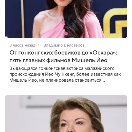
8 часов назад
Владимир Белозеров
От гонконгских боевиков до «Оскара»:
пять главных фильмов Мишель Йео
Выдающаяся гонконгская актриса малазийского
происхождения Йео Чу Кхенг, более известная как
Мишель Йео, не планировала становиться
кинозвездой. С детства она увлекалась танцами,
занималась классическим балетом,