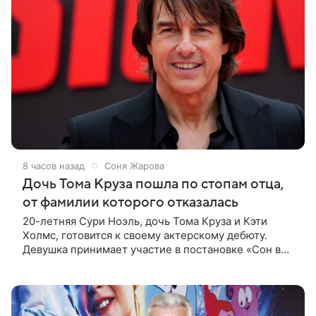
8 часов назад
Соня Жарова
Дочь Тома Круза пошла по стопам отца,
от фамилии которого отказалась
20-летняя Сури Ноэль, дочь Тома Круза и Кэти
Холмс, готовится к своему актерскому дебюту.
Девушка принимает участие в постановке «Сон в
летнюю ночь» по пьесе Уильяма Шекспира. В сети
появились фотографии с