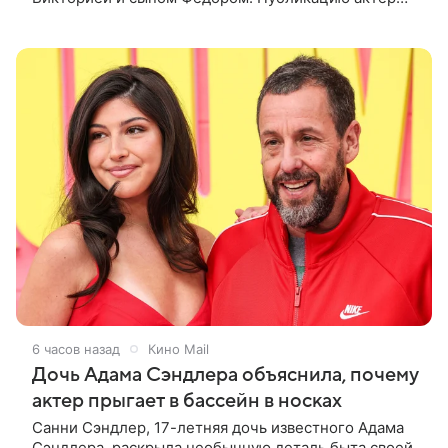
лаконично подписал: «Мои любимые». На одном из
кадров супруги делают селфи,
6 часов назад
Кино Mail
Дочь Адама Сэндлера объяснила, почему
актер прыгает в бассейн в носках
Санни Сэндлер, 17-летняя дочь известного Адама
Сэндлера, раскрыла необычную деталь быта своей