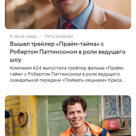
8 часов назад
Рита Захарова
Вышел трейлер «Прайм-тайма» с
Робертом Паттинсоном в роли ведущего
шоу
Компания A24 выпустила трейлер фильма «Прайм-
тайм» с Робертом Паттинсоном в роли ведущего
скандальной передачи «Поймать хищника» Криса
Хансена. Психологический триллер расскажет о
пути Хансена к славе. В 2004