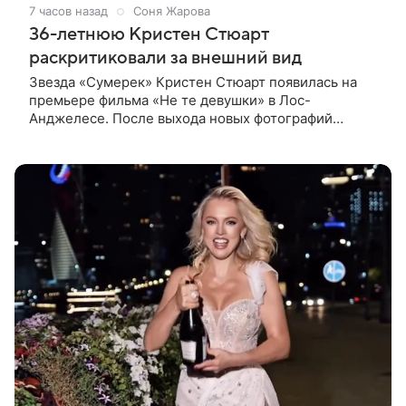
7 часов назад
Соня Жарова
36-летнюю Кристен Стюарт
раскритиковали за внешний вид
Звезда «Сумерек» Кристен Стюарт появилась на
премьере фильма «Не те девушки» в Лос-
Анджелесе. После выхода новых фотографий
актрисы пользователи соцсетей вновь заговорили о
том, как сильно она изменилась со