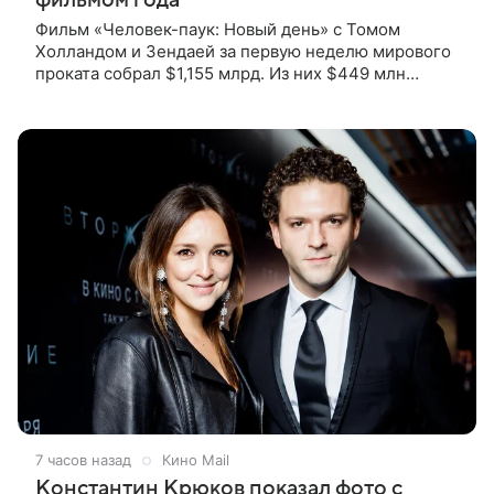
Фильм «Человек-паук: Новый день» с Томом
Холландом и Зендаей за первую неделю мирового
проката собрал $1,155 млрд. Из них $449 млн
пришлись на Северную Америку — сообщает
Variety. Картина уже стала самым
7 часов назад
Кино Mail
Константин Крюков показал фото с