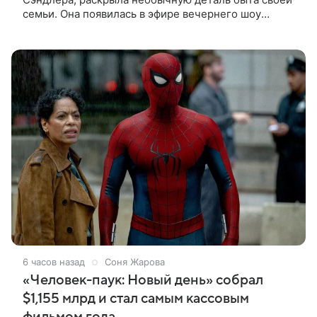
семьи. Она появилась в эфире вечернего шоу
Джимми Фэллона и объяснила, почему ее
знаменитый отец не снимает носки
6 часов назад
Соня Жарова
«Человек-паук: Новый день» собрал
$1,155 млрд и стал самым кассовым
фильмом года