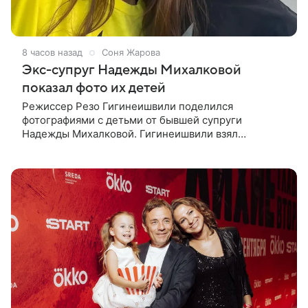
8 часов назад
Соня Жарова
Экс-супруг Надежды Михалковой
показал фото их детей
Режиссер Резо Гигинеишвили поделился
фотографиями с детьми от бывшей супруги
Надежды Михалковой. Гигинеишвили взял
наследников на отдых. На снимках дочь и сын экс-
супругов позируют рядом со стадионом. В поездке