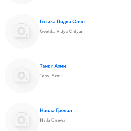
Гитика Видья Олян
Geetika Vidya Ohlyan
Танви Азми
Tanvi Azmi
Наила Гревал
Naila Grrewal