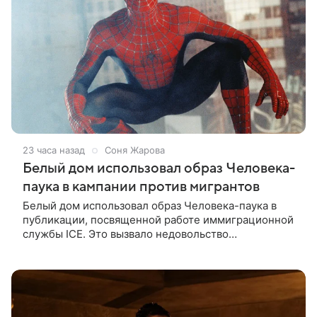
23 часа назад
Соня Жарова
Белый дом использовал образ Человека-
паука в кампании против мигрантов
Белый дом использовал образ Человека-паука в
публикации, посвященной работе иммиграционной
службы ICE. Это вызвало недовольство
поклонников Marvel — сообщает TMZ. На
изображении супергерой опутывает паутиной