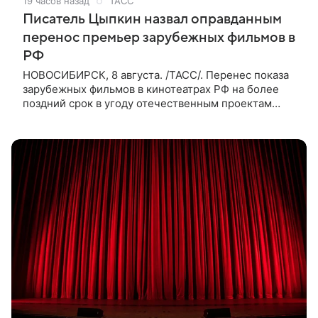
19 часов назад
ТАСС
Писатель Цыпкин назвал оправданным
перенос премьер зарубежных фильмов в
РФ
НОВОСИБИРСК, 8 августа. /ТАСС/. Перенес показа
зарубежных фильмов в кинотеатрах РФ на более
поздний срок в угоду отечественным проектам
оправдан, так как направлен на поддержку
киноотрасли страны. Таким мнением