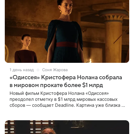
1 день назад
Соня Жарова
«Одиссея» Кристофера Нолана собрала
в мировом прокате более $1 млрд
Новый фильм Кристофера Нолана «Одиссея»
преодолел отметку в $1 млрд мировых кассовых
сборов — сообщает Deadline. Картина уже близка к
тому, чтобы стать самым успешным фильмом в
карьере режиссера. Сейчас первое