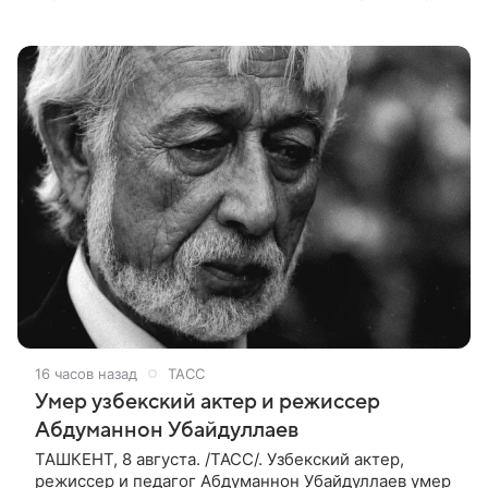
подвел черту под первой фазой медиафраншизы
Marvel и заложил основу для дальнейшего
16 часов назад
ТАСС
Умер узбекский актер и режиссер
Абдуманнон Убайдуллаев
ТАШКЕНТ, 8 августа. /ТАСС/. Узбекский актер,
режиссер и педагог Абдуманнон Убайдуллаев умер