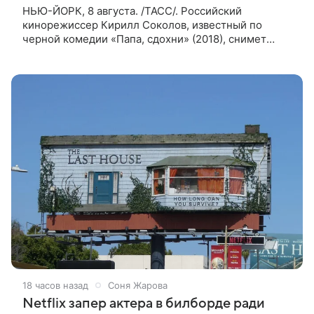
НЬЮ-ЙОРК, 8 августа. /ТАСС/. Российский
кинорежиссер Кирилл Соколов, известный по
черной комедии «Папа, сдохни» (2018), снимет
научно-фантастический триллер Blur для
стримингового сервиса Netflix. Об этом
18 часов назад
Соня Жарова
Netflix запер актера в билборде ради