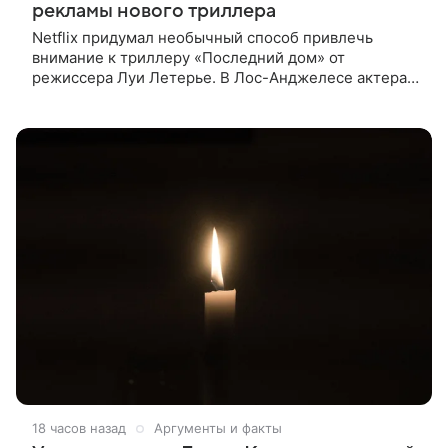
рекламы нового триллера
Netflix придумал необычный способ привлечь
внимание к триллеру «Последний дом» от
режиссера Луи Летерье. В Лос-Анджелесе актера
на два дня поселили внутри рекламного билборда,
оформленного как фасад жилого
18 часов назад
Аргументы и факты