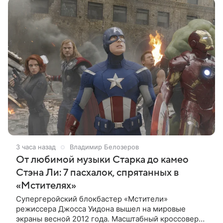
3 часа назад
Владимир Белозеров
От любимой музыки Старка до камео
Стэна Ли: 7 пасхалок, спрятанных в
«Мстителях»
Супергеройский блокбастер «Мстители»
режиссера Джосса Уидона вышел на мировые
экраны весной 2012 года. Масштабный кроссовер