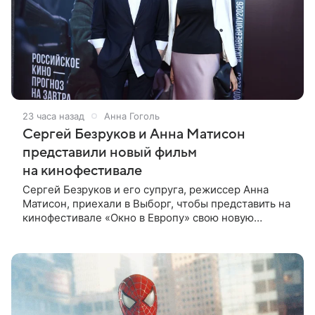
23 часа назад
Анна Гоголь
Сергей Безруков и Анна Матисон
представили новый фильм
на кинофестивале
Сергей Безруков и его супруга, режиссер Анна
Матисон, приехали в Выборг, чтобы представить на
кинофестивале «Окно в Европу» свою новую
совместную работу — семейную комедию «Не по-
детски». Фильм рассказывает об