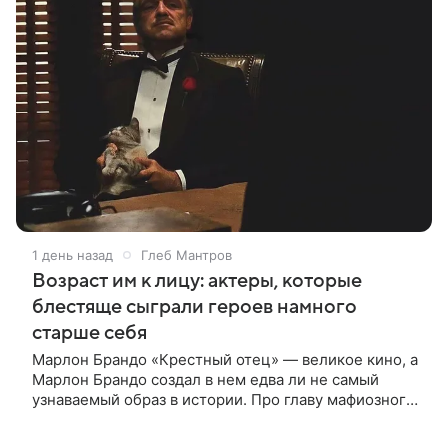
1 день назад
Глеб Мантров
Возраст им к лицу: актеры, которые
блестяще сыграли героев намного
старше себя
Марлон Брандо «Крестный отец» — великое кино, а
Марлон Брандо создал в нем едва ли не самый
узнаваемый образ в истории. Про главу мафиозного
клана дона Вито Корлеоне знают даже те, кто не
смотрел картину