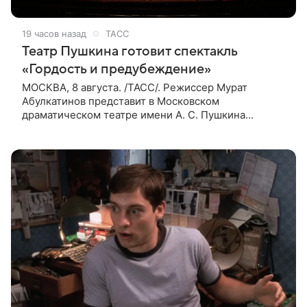
19 часов назад
ТАСС
Театр Пушкина готовит спектакль
«Гордость и предубеждение»
МОСКВА, 8 августа. /ТАСС/. Режиссер Мурат
Абулкатинов представит в Московском
драматическом театре имени А. С. Пушкина
спектакль «Гордость и предубеждение» по
одноименному роману английской писательницы
XVIII —