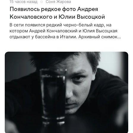
15 часов назад
Соня Жарова
Появилось редкое фото Андрея
Кончаловского и Юлии Высоцкой
В сети появился редкий черно-белый кадр, на
котором Андрей Кончаловский и Юлия Высоцкая
отдыхают у бассейна в Италии. Архивный снимок
супругов опубликовал фотограф Александр Гусов.
88-летний Кончаловский и