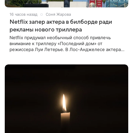
16 часов назад
Соня Жарова
Netflix запер актера в билборде ради
рекламы нового триллера
Netflix придумал необычный способ привлечь
внимание к триллеру «Последний дом» от
режиссера Луи Летерье. В Лос-Анджелесе актера
на два дня поселили внутри рекламного билборда,
оформленного как фасад жилого