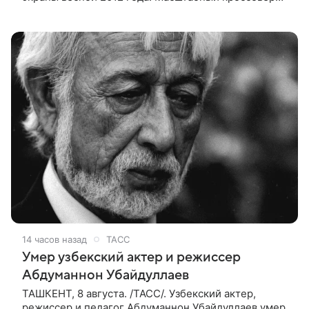
подвел черту под первой фазой медиафраншизы
Marvel и заложил основу для дальнейшего
14 часов назад
ТАСС
Умер узбекский актер и режиссер
Абдуманнон Убайдуллаев
ТАШКЕНТ, 8 августа. /ТАСС/. Узбекский актер,
режиссер и педагог Абдуманнон Убайдуллаев умер