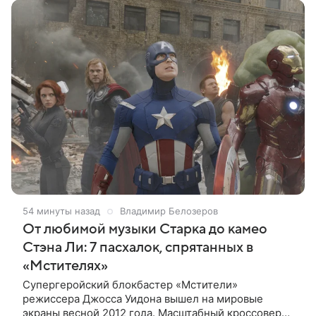
54 минуты назад
Владимир Белозеров
От любимой музыки Старка до камео
Стэна Ли: 7 пасхалок, спрятанных в
«Мстителях»
Супергеройский блокбастер «Мстители»
режиссера Джосса Уидона вышел на мировые
экраны весной 2012 года. Масштабный кроссовер