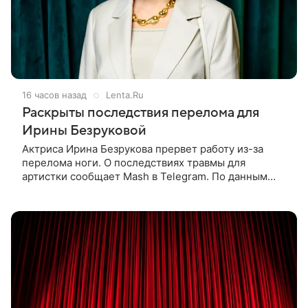
16 часов назад
Lenta.Ru
Раскрыты последствия перелома для
Ирины Безруковой
Актриса Ирина Безрукова прервет работу из-за
перелома ноги. О последствиях травмы для
артистки сообщает Mash в Telegram. По данным
издания, Безрукова пропустит 15 спектаклей —
восемь показов «Женитьбы Фигаро»,