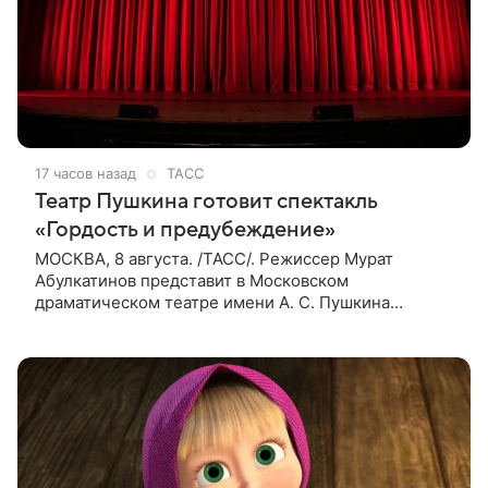
17 часов назад
ТАСС
Театр Пушкина готовит спектакль
«Гордость и предубеждение»
МОСКВА, 8 августа. /ТАСС/. Режиссер Мурат
Абулкатинов представит в Московском
драматическом театре имени А. С. Пушкина
спектакль «Гордость и предубеждение» по
одноименному роману английской писательницы
XVIII —