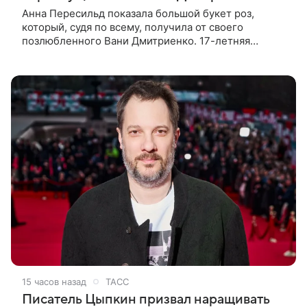
Анна Пересильд показала большой букет роз,
который, судя по всему, получилa от своего
позлюбленного Вани Дмитриенко. 17-летняя
актриса опубликовала в соцсетях фотографии с
цветами и подписала их словами: «Я
15 часов назад
ТАСС
Писатель Цыпкин призвал наращивать