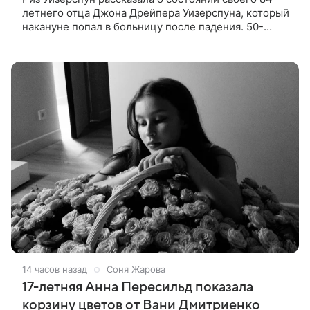
летнего отца Джона Дрейпера Уизерспуна, который
накануне попал в больницу после падения. 50-
летняя актриса сообщила, что сейчас с ним все в
порядке. «Я хочу, чтобы
14 часов назад
Соня Жарова
17-летняя Анна Пересильд показала
корзину цветов от Вани Дмитриенко