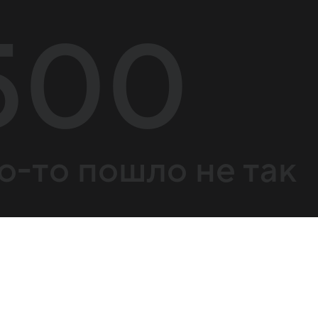
500
о-то пошло не так