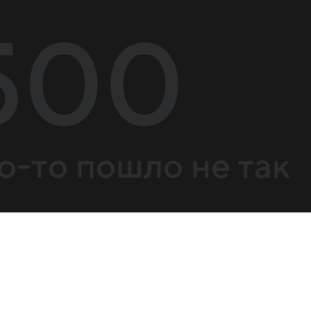
500
о-то пошло не так