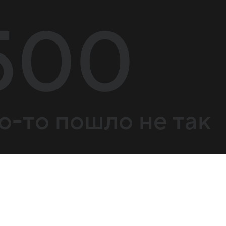
500
о-то пошло не так