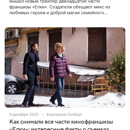
Вышел новый трейлер двенадцатой части
франшизы «Елки». Создатели обещают микс из
любимых героев и доброй магии семейного
праздника. В «Елках 12» на экране вновь появится
Дмитрий Нагиев. Его героя дядю Юру ждет
9 декабря 2025
Екатерина Генберг
Как снимали все части кинофраншизы
«Елки»: интересные факты о съемках