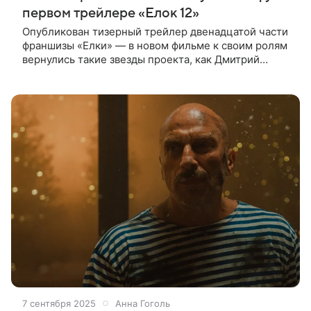
первом трейлере «Елок 12»
Опубликован тизерный трейлер двенадцатой части
франшизы «Елки» — в новом фильме к своим ролям
вернулись такие звезды проекта, как Дмитрий
Нагиев, Рузиль Минекаев, Андрей Рожков и
Надежда Маркина. По традиции,
7 сентября 2025
Анна Гоголь