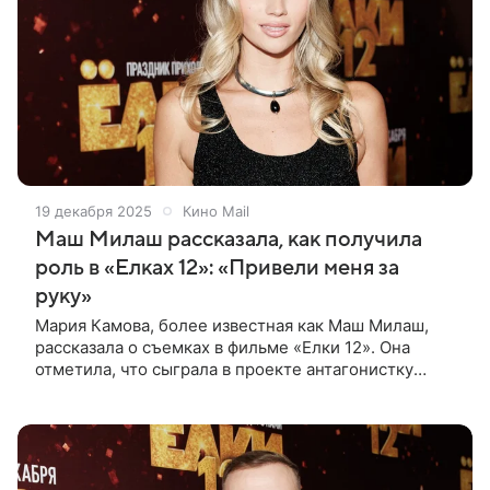
19 декабря 2025
Кино Mail
Маш Милаш рассказала, как получила
роль в «Елках 12»: «Привели меня за
руку»
Мария Камова, более известная как Маш Милаш,
рассказала о съемках в фильме «Елки 12». Она
отметила, что сыграла в проекте антагонистку
Марину, яркую, уверенную и эффектную девушку с
характером. Блогер добавила,