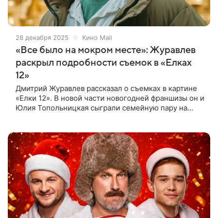
28 декабря 2025
Кино Mail
«Все было на мокром месте»: Журавлев
раскрыл подробности съемок в «Елках
12»
Дмитрий Журавлев рассказал о съемках в картине
«Елки 12». В новой части новогодней франшизы он и
Юлия Топольницкая сыграли семейную пару на
грани развода. Их девятилетний сын Ваня, отчаянно
мечтающий помирить