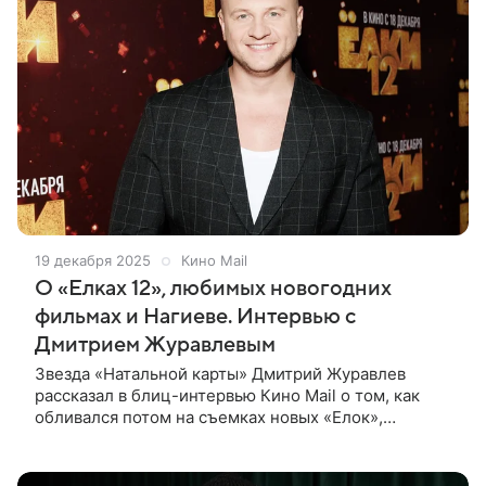
19 декабря 2025
Кино Mail
О «Елках 12», любимых новогодних
фильмах и Нагиеве. Интервью с
Дмитрием Журавлевым
Звезда «Натальной карты» Дмитрий Журавлев
рассказал в блиц-интервью Кино Mail о том, как
обливался потом на съемках новых «Елок»,
о комедийном чутье Юлии Топольницкой
и «выпуклом» персонаже Дмитрия Нагиева.