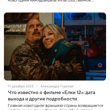
новогодней кинофраншизе из‑за собственной
«алчности». Обратившись к зрителям во время
премьеры комедии, Нагиев в
11 декабря 2025
Александра Горелая
Что известно о фильме «Елки 12»: дата
выхода и другие подробности
Главная новогодняя франшиза страны возвращается