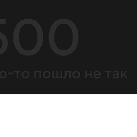
500
о-то пошло не так