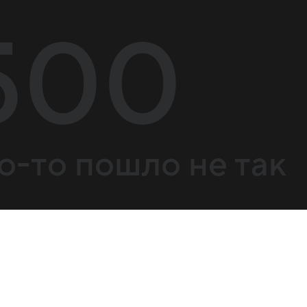
500
о-то пошло не так