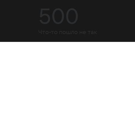
500
Что-то пошло не так