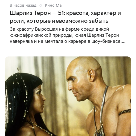
8 часов назад
Кино Mail
Шарлиз Терон — 51: красота, характер и
роли, которые невозможно забыть
За красоту Выросшая на ферме среди дикой
южноафриканской природы, юная Шарлиз Терон
наверняка и не мечтала о карьере в шоу-бизнесе,
но ее мать настояла на том, чтобы 16-летняя дочь
приняла участие в местном