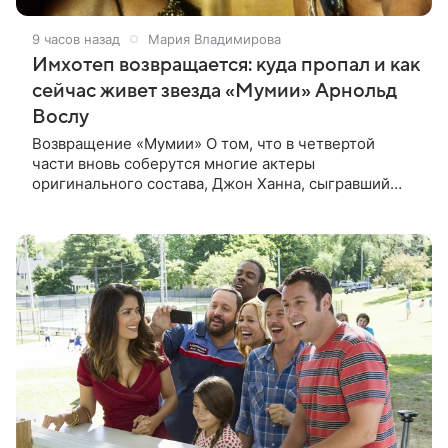
9 часов назад
Мария Владимирова
Имхотеп возвращается: куда пропал и как
сейчас живет звезда «Мумии» Арнольд
Вослу
Возвращение «Мумии» О том, что в четвертой
части вновь соберутся многие актеры
оригинального состава, Джон Ханна, сыгравший
Джонатана Карнахана, рассказал на телевизионном
фестивале в Монте-Карло. При этом