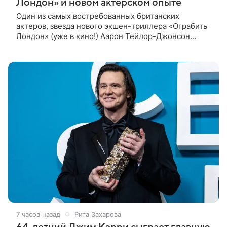
Лондон» и новом актерском опыте
Один из самых востребованных британских
актеров, звезда нового экшен-триллера «Ограбить
Лондон» (уже в кино!) Аарон Тейлор-Джонсон
рассказал о том, как готовился к роли сапера,
почему эти съемки стали для него
7 часов назад
Рита Захарова