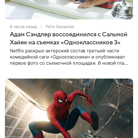
9 часов назад
Рита Захарова
Адам Сэндлер воссоединился с Сальмой
Хайек на съемках «Одноклассников 3»
Netflix раскрыл актерский состав третьей части
комедийной саги «Одноклассники» и опубликовал
первое фото со съемочной площадки. В новой главе
к Адаму Сэндлеру присоединятся звезды
предыдущих частей: Кевин