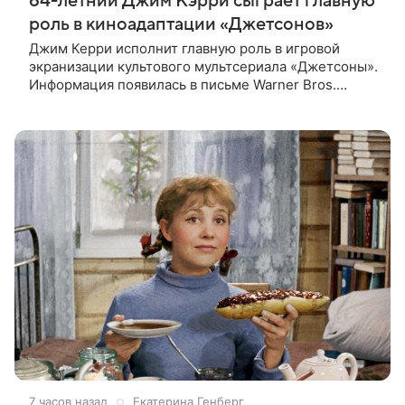
64-летний Джим Кэрри сыграет главную
роль в киноадаптации «Джетсонов»
Джим Керри исполнит главную роль в игровой
экранизации культового мультсериала «Джетсоны».
Информация появилась в письме Warner Bros.
акционерам, где студия официально подтвердила
работу над проектом.
7 часов назад
Екатерина Генберг