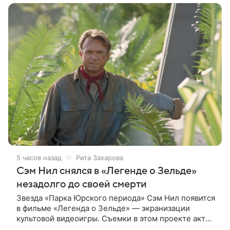
5 часов назад
Рита Захарова
Сэм Нил снялся в «Легенде о Зельде»
незадолго до своей смерти
Звезда «Парка Юрского периода» Сэм Нил появится
в фильме «Легенда о Зельде» — экранизации
культовой видеоигры. Съемки в этом проекте актер
завершил незадолго до ухода из жизни, сообщает