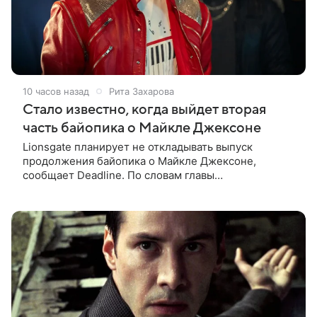
10 часов назад
Рита Захарова
Стало известно, когда выйдет вторая
часть байопика о Майкле Джексоне
Lionsgate планирует не откладывать выпуск
продолжения байопика о Майкле Джексоне,
сообщает Deadline. По словам главы
кинонаправления студии Адама Фогельсона,
производство второй части «Майкла» начнется в
конце