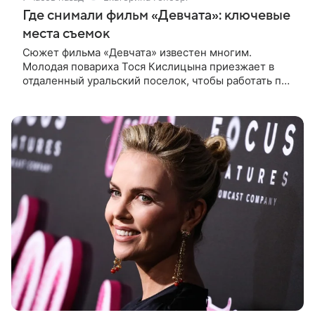
Где снимали фильм «Девчата»: ключевые
места съемок
Сюжет фильма «Девчата» известен многим.
Молодая повариха Тося Кислицына приезжает в
отдаленный уральский поселок, чтобы работать по
профессии. Она поселяется в одной комнате с
четырьмя другими девушками и сразу