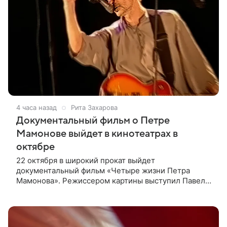
4 часа назад
Рита Захарова
Документальный фильм о Петре
Мамонове выйдет в кинотеатрах в
октябре
22 октября в широкий прокат выйдет
документальный фильм «Четыре жизни Петра
Мамонова». Режиссером картины выступил Павел
Лунгин, который снимал музыканта в культовых
лентах «Такси-блюз» и «Остров». Новая работа