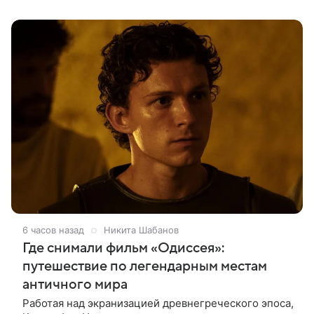
Deadline. События фильма
6 часов назад
Никита Шабанов
Где снимали фильм «Одиссея»:
путешествие по легендарным местам
античного мира
Работая над экранизацией древнегреческого эпоса,