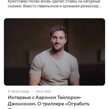
Кристофер Нолан вновь сделал ставку на натурные
съемки. Вместо павильонов и хромакея режиссер
отправил съемочную группу в разные уголки
Европы и Северной Африки,
6 часов назад
Кино Mail
Интервью с Аароном Тейлором-
Джонсоном. О триллере «Ограбить