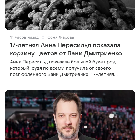
11 часов назад
Соня Жарова
17-летняя Анна Пересильд показала
корзину цветов от Вани Дмитриенко
Анна Пересильд показала большой букет роз,
который, судя по всему, получилa от своего
позлюбленного Вани Дмитриенко. 17-летняя
актриса опубликовала в соцсетях фотографии с
цветами и подписала их словами: «Я