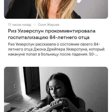
11 часов назад
Соня Жарова
Риз Уизерспун прокомментировала
госпитализацию 84-летнего отца
Риз Уизерспун рассказала о состоянии своего 84-
летнего отца Джона Дрейпера Уизерспуна, который
накануне попал в больницу после падения. 50-
летняя актриса сообщила, что сейчас с ним все в
порядке. «Я хочу, чтобы