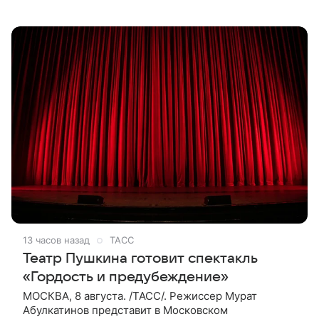
издания, Безрукова пропустит 15 спектаклей —
восемь показов «Женитьбы Фигаро»,
13 часов назад
ТАСС
Театр Пушкина готовит спектакль
«Гордость и предубеждение»
МОСКВА, 8 августа. /ТАСС/. Режиссер Мурат
Абулкатинов представит в Московском