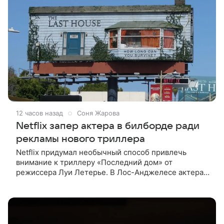
12 часов назад
Соня Жарова
Netflix запер актера в билборде ради
рекламы нового триллера
Netflix придумал необычный способ привлечь
внимание к триллеру «Последний дом» от
режиссера Луи Летерье. В Лос-Анджелесе актера
на два дня поселили внутри рекламного билборда,
оформленного как фасад жилого