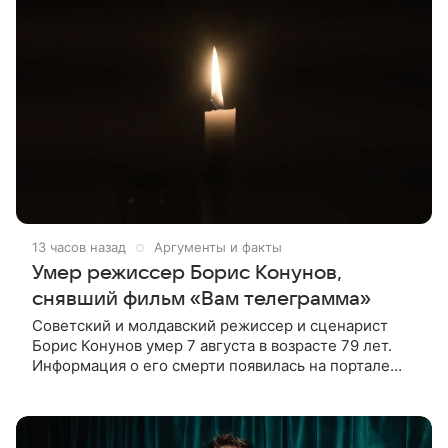
13 часов назад
Аргументы и факты
Умер режиссер Борис Конунов,
снявший фильм «Вам телеграмма»
Советский и молдавский режиссер и сценарист
Борис Конунов умер 7 августа в возрасте 79 лет.
Информация о его смерти появилась на портале
«Кино-Театр. Ру». О кончине кинематографиста
также сообщило Министерство