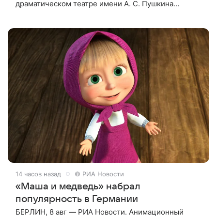
драматическом театре имени А. С. Пушкина
спектакль «Гордость и предубеждение» по
одноименному роману английской писательницы
XVIII —
14 часов назад
© РИА Новости
«Маша и медведь» набрал
популярность в Германии
БЕРЛИН, 8 авг — РИА Новости. Анимационный