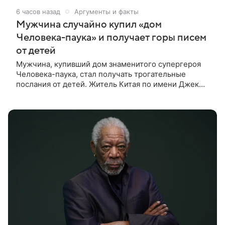
6 часов назад
Аргументы и факты
Мужчина случайно купил «дом
Человека-паука» и получает горы писем
от детей
Мужчина, купивший дом знаменитого супергероя
Человека-паука, стал получать трогательные
послания от детей. Житель Китая по имени Джек
Ши даже не подозревал, что приобрел
недвижимость, известную по комиксам