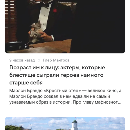
9 часов назад
Глеб Мантров
Возраст им к лицу: актеры, которые
блестяще сыграли героев намного
старше себя
Марлон Брандо «Крестный отец» — великое кино, а
Марлон Брандо создал в нем едва ли не самый
узнаваемый образ в истории. Про главу мафиозного
клана дона Вито Корлеоне знают даже те, кто не
смотрел картину