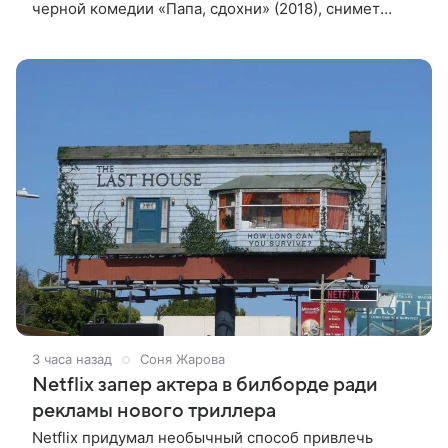
черной комедии «Папа, сдохни» (2018), снимет
научно-фантастический триллер Blur для
стримингового сервиса Netflix. Об этом
3 часа назад
Соня Жарова
Netflix запер актера в билборде ради
рекламы нового триллера
Netflix придумал необычный способ привлечь