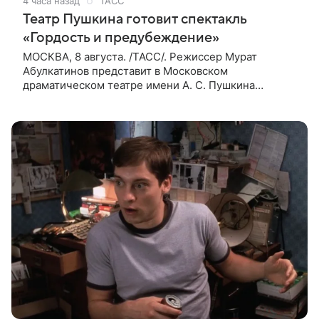
4 часа назад
ТАСС
Театр Пушкина готовит спектакль
«Гордость и предубеждение»
МОСКВА, 8 августа. /ТАСС/. Режиссер Мурат
Абулкатинов представит в Московском
драматическом театре имени А. С. Пушкина
спектакль «Гордость и предубеждение» по
одноименному роману английской писательницы
XVIII —