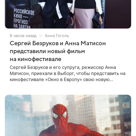
8 часов назад
Анна Гоголь
Сергей Безруков и Анна Матисон
представили новый фильм
на кинофестивале
Сергей Безруков и его супруга, режиссер Анна
Матисон, приехали в Выборг, чтобы представить на
кинофестивале «Окно в Европу» свою новую
совместную работу — семейную комедию «Не по-
детски». Фильм рассказывает об