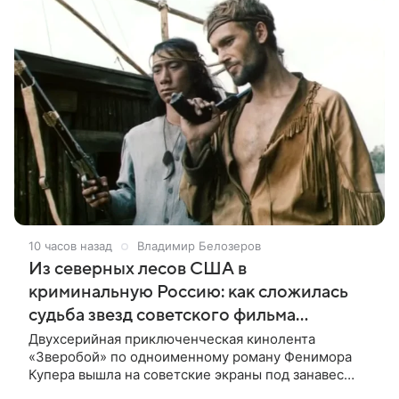
10 часов назад
Владимир Белозеров
Из северных лесов США в
криминальную Россию: как сложилась
судьба звезд советского фильма
«Зверобой»
Двухсерийная приключенческая кинолента
«Зверобой» по одноименному роману Фенимора
Купера вышла на советские экраны под занавес
существования СССР — в 1990 году. Фильм стал