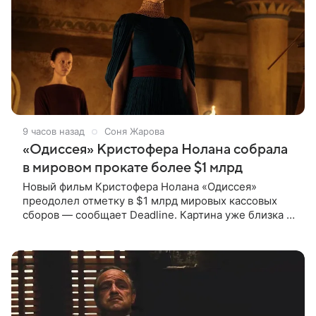
9 часов назад
Соня Жарова
«Одиссея» Кристофера Нолана собрала
в мировом прокате более $1 млрд
Новый фильм Кристофера Нолана «Одиссея»
преодолел отметку в $1 млрд мировых кассовых
сборов — сообщает Deadline. Картина уже близка к
тому, чтобы стать самым успешным фильмом в
карьере режиссера. Сейчас первое