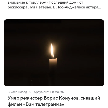
внимание к триллеру «Последний дом» от
режиссера Луи Летерье. В Лос-Анджелесе актера
на два дня поселили внутри рекламного билборда,
оформленного как фасад жилого
3 часа назад
Аргументы и факты
Умер режиссер Борис Конунов, снявший
фильм «Вам телеграмма»