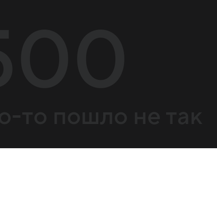
500
о-то пошло не так