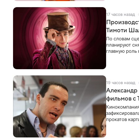
17 часов назад
Производст
Тимоти Ша
По словам сц
планируют сн
главную роль 
съемок. Фарн
19 часов назад
Александр 
фильмов с 
Кинокомпания
зафиксировал
прокатов карт
распространил