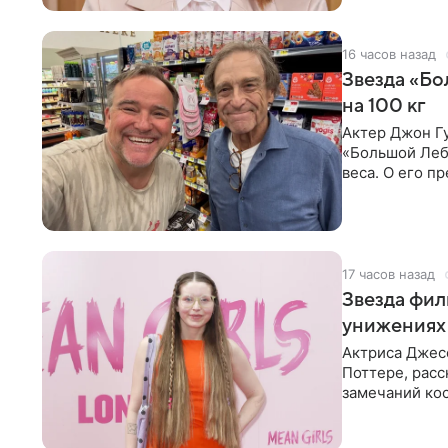
16 часов назад
Звезда «Бо
на 100 кг
Актер Джон Гу
«Большой Лебо
веса. О его п
начался почти
17 часов назад
Звезда фил
унижениях 
Актриса Джесс
Поттере, расс
замечаний кос
команды даж