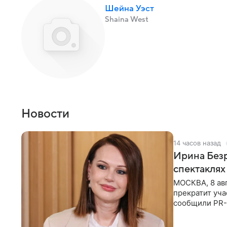
Шейна Уэст
Shaina West
Новости
14 часов назад
Ирина Безр
спектаклях
МОСКВА, 8 авг
прекратит уча
сообщили PR-
Московского