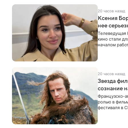
20 часов назад
Ксения Бор
нее серье
Телеведущая К
кино стали дл
началом работ
20 часов назад
Звезда фил
сознание 
Французско-а
ролью в фильм
фестиваля в С
Инцидент