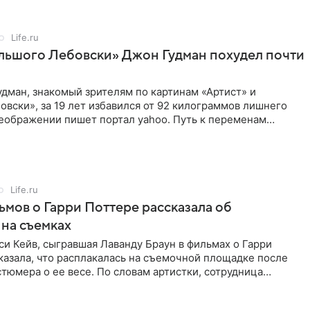
Life.ru
льшого Лебовски» Джон Гудман похудел почти
дман, знакомый зрителям по картинам «Артист» и
вски», за 19 лет избавился от 92 килограммов лишнего
реображении пишет портал yahoo. Путь к переменам
 два
Life.ru
ьмов о Гарри Поттере рассказала об
на съемках
и Кейв, сыгравшая Лаванду Браун в фильмах о Гарри
казала, что расплакалась на съемочной площадке после
тюмера о ее весе. По словам артистки, сотрудница
е