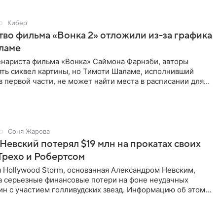
Кибер
во фильма «Вонка 2» отложили из-за графика
ламе
енариста фильма «Вонка» Саймона Фарнэби, авторы
ять сиквел картины, но Тимоти Шаламе, исполнивший
в первой части, не может найти места в расписании для
эби
Соня Жарова
Невский потерял $19 млн на прокатах своих
Трехо и Робертсом
 Hollywood Storm, основанная Александром Невским,
а серьезные финансовые потери на фоне неудачных
ин с участием голливудских звезд. Информацию об этом
 Life,