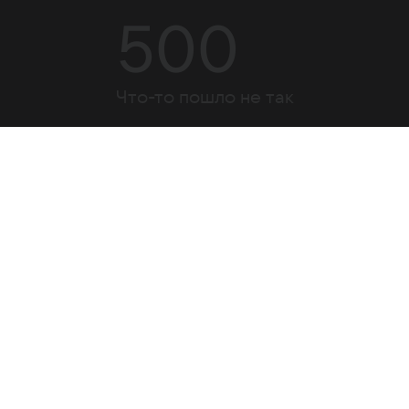
500
Что-то пошло не так