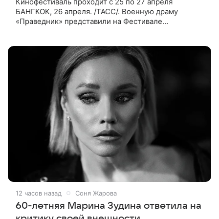
Кинофестиваль проходит с 25 по 27 апреля
БАНГКОК, 26 апреля. /ТАСС/. Военную драму
«Праведник» представили на Фестивале
российского кино в Бангкоке. Об этом
корреспонденту ТАСС сообщила заместитель
генерального
12 часов назад
Соня Жарова
60-летняя Марина Зудина ответила на
критику своей внешности