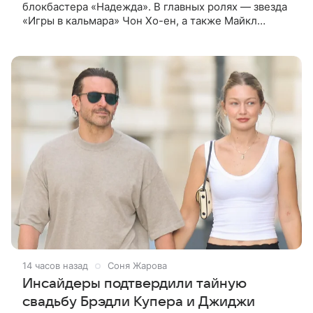
блокбастера «Надежда». В главных ролях — звезда
«Игры в кальмара» Чон Хо-ен, а также Майкл
Фассбендер и Алисия Викандер. Сюжет
разворачивается вокруг находки, которую
14 часов назад
Соня Жарова
Инсайдеры подтвердили тайную
свадьбу Брэдли Купера и Джиджи