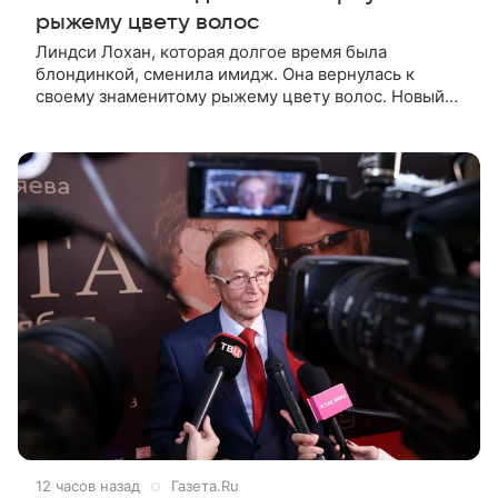
рыжему цвету волос
Линдси Лохан, которая долгое время была
блондинкой, сменила имидж. Она вернулась к
своему знаменитому рыжему цвету волос. Новый
образ 40-летняя актриса показала в личном блоге.
Поклонники Лохан с восторгом
12 часов назад
Газета.Ru