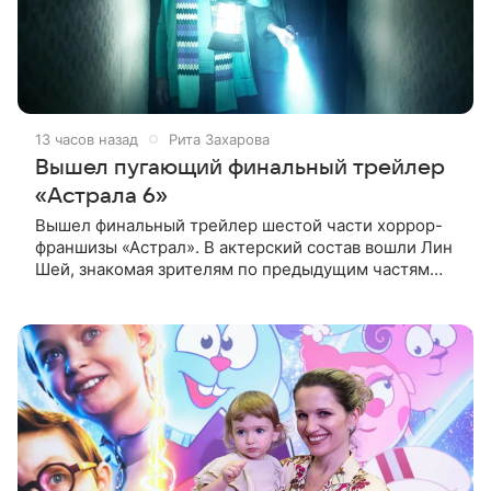
13 часов назад
Рита Захарова
Вышел пугающий финальный трейлер
«Астрала 6»
Вышел финальный трейлер шестой части хоррор-
франшизы «Астрал». В актерский состав вошли Лин
Шей, знакомая зрителям по предыдущим частям
серии, а также Амелия Ив, Мейзи Ричардсон-
Селлерс и Сэм Спруэлл.