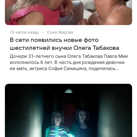
13 часов назад
Соня Жарова
В сети появились новые фото
шестилетней внучки Олега Табакова
Дочери 31-летнего сына Олега Табакова Павла Мии
исполнилось 6 лет. В честь дня рождения девочки
ее мать, актриса Софья Синицина, поделилась
редкими фото наследницы. На кадрах Мия одета в
розовое платье с