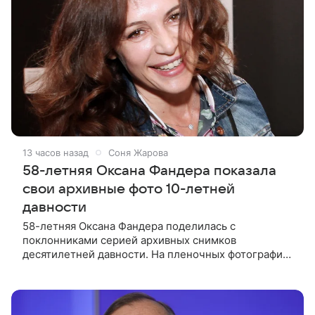
13 часов назад
Соня Жарова
58-летняя Оксана Фандера показала
свои архивные фото 10-летней
давности
58-летняя Оксана Фандера поделилась с
поклонниками серией архивных снимков
десятилетней давности. На пленочных фотографиях
актриса позирует в легком летнем платье с
цветочным принтом. Актриса призналась, что