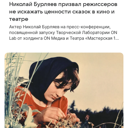
Николай Бурляев призвал режиссеров
не искажать ценности сказок в кино и
театре
Актер Николай Бурляев на пресс-конференции,
посвященной запуску Творческой Лаборатории ON
Lab от холдинга ON Медиа и Театра «Мастерская 12
Никиты Михалкова», призвал режиссеров не
искажать ценности и смысл