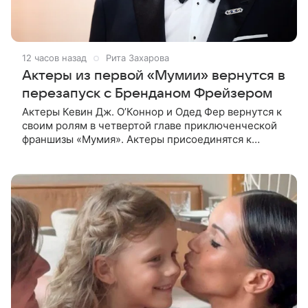
12 часов назад
Рита Захарова
Актеры из первой «Мумии» вернутся в
перезапуск с Бренданом Фрейзером
Актеры Кевин Дж. О’Коннор и Одед Фер вернутся к
своим ролям в четвертой главе приключенческой
франшизы «Мумия». Актеры присоединятся к
Брендану Фрейзеру и Рэйчел Вайс в новом фильме,
сообщает Deadline. Зрители