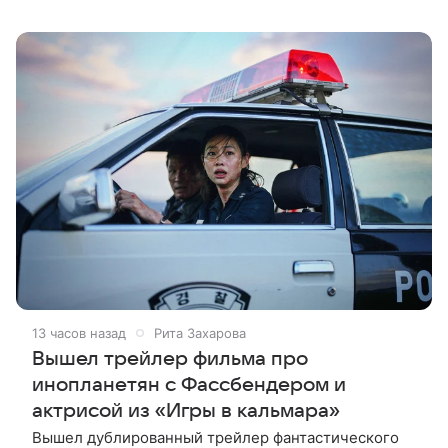
ноября в Бруклинской академии музыки. Новый
фестиваль будет посвящен
13 часов назад
Рита Захарова
Вышел трейлер фильма про
инопланетян с Фассбендером и
актрисой из «Игры в кальмара»
Вышел дублированный трейлер фантастического