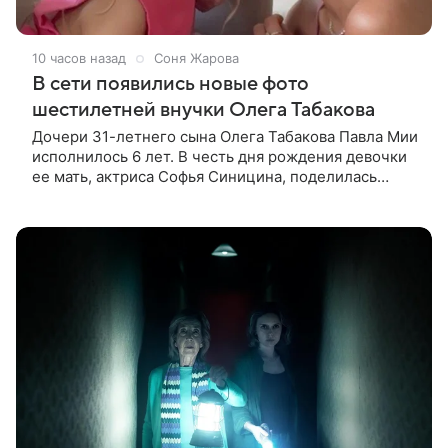
10 часов назад
Соня Жарова
В сети появились новые фото
шестилетней внучки Олега Табакова
Дочери 31-летнего сына Олега Табакова Павла Мии
исполнилось 6 лет. В честь дня рождения девочки
ее мать, актриса Софья Синицина, поделилась
редкими фото наследницы. На кадрах Мия одета в
розовое платье с