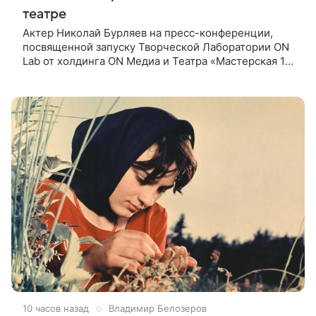
театре
Актер Николай Бурляев на пресс-конференции,
посвященной запуску Творческой Лаборатории ON
Lab от холдинга ON Медиа и Театра «Мастерская 12
Никиты Михалкова», призвал режиссеров не
искажать ценности и смысл
10 часов назад
Владимир Белозеров