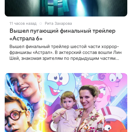
11 часов назад
Рита Захарова
Вышел пугающий финальный трейлер
«Астрала 6»
Вышел финальный трейлер шестой части хоррор-
франшизы «Астрал». В актерский состав вошли Лин
Шей, знакомая зрителям по предыдущим частям
серии, а также Амелия Ив, Мейзи Ричардсон-
Селлерс и Сэм Спруэлл.