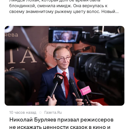
блондинкой, сменила имидж. Она вернулась к
своему знаменитому рыжему цвету волос. Новый
образ 40-летняя актриса показала в личном блоге.
Поклонники Лохан с восторгом
10 часов назад
Газета.Ru
Николай Бурляев призвал режиссеров
не искажать ценности сказок в кино и