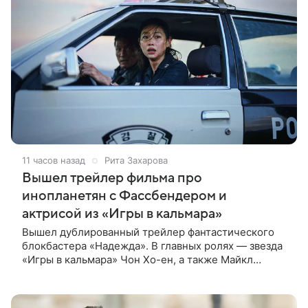
11 часов назад
Рита Захарова
Вышел трейлер фильма про
инопланетян с Фассбендером и
актрисой из «Игры в кальмара»
Вышел дублированный трейлер фантастического
блокбастера «Надежда». В главных ролях — звезда
«Игры в кальмара» Чон Хо-ен, а также Майкл
Фассбендер и Алисия Викандер. Сюжет
разворачивается вокруг находки, которую