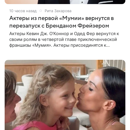
10 часов назад
Рита Захарова
Актеры из первой «Мумии» вернутся в
перезапуск с Бренданом Фрейзером
Актеры Кевин Дж. О’Коннор и Одед Фер вернутся к
своим ролям в четвертой главе приключенческой
франшизы «Мумия». Актеры присоединятся к
Брендану Фрейзеру и Рэйчел Вайс в новом фильме,
сообщает Deadline. Зрители