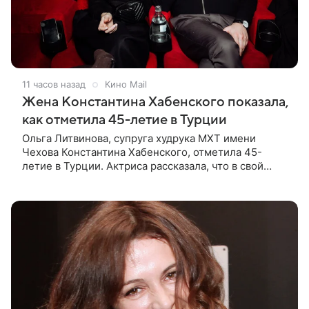
11 часов назад
Кино Mail
Жена Константина Хабенского показала,
как отметила 45-летие в Турции
Ольга Литвинова, супруга худрука МХТ имени
Чехова Константина Хабенского, отметила 45-
летие в Турции. Актриса рассказала, что в свой
праздник решила попробовать новый вид
активности — катание на электрофойле, а