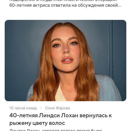
60-летняя актриса ответила на обсуждения своей
внешности после публикации новой фотосессии в
личном блоге. В кадрах вдова
10 часов назад
Соня Жарова
40-летняя Линдси Лохан вернулась к
рыжему цвету волос
Линдси Лохан, которая долгое время была