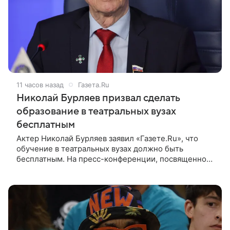
11 часов назад
Газета.Ru
Николай Бурляев призвал сделать
образование в театральных вузах
бесплатным
Актер Николай Бурляев заявил «Газете.Ru», что
обучение в театральных вузах должно быть
бесплатным. На пресс-конференции, посвященной
запуску Творческой Лаборатории ON Lab от
холдинга ON Медиа и Театра