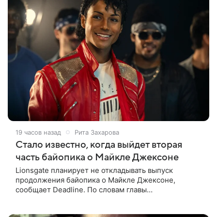
19 часов назад
Рита Захарова
Стало известно, когда выйдет вторая
часть байопика о Майкле Джексоне
Lionsgate планирует не откладывать выпуск
продолжения байопика о Майкле Джексоне,
сообщает Deadline. По словам главы
кинонаправления студии Адама Фогельсона,
производство второй части «Майкла» начнется в