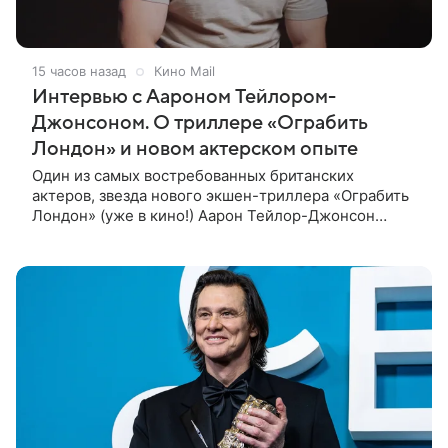
15 часов назад
Кино Mail
Интервью с Аароном Тейлором-
Джонсоном. О триллере «Ограбить
Лондон» и новом актерском опыте
Один из самых востребованных британских
актеров, звезда нового экшен-триллера «Ограбить
Лондон» (уже в кино!) Аарон Тейлор-Джонсон
рассказал о том, как готовился к роли сапера,
почему эти съемки стали для него