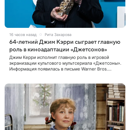
16 часов назад
Рита Захарова
64-летний Джим Кэрри сыграет главную
роль в киноадаптации «Джетсонов»
Джим Керри исполнит главную роль в игровой
экранизации культового мультсериала «Джетсоны».
Информация появилась в письме Warner Bros.
акционерам, где студия официально подтвердила
работу над проектом.