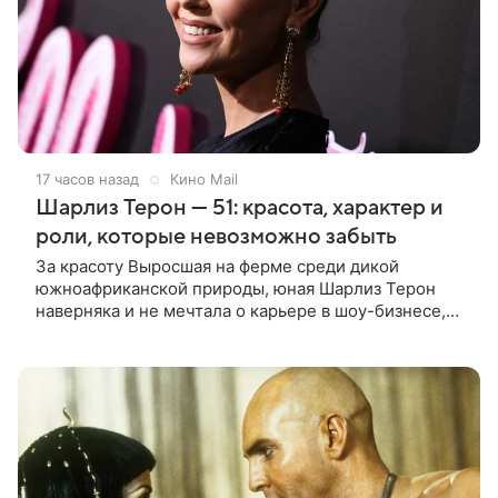
17 часов назад
Кино Mail
Шарлиз Терон — 51: красота, характер и
роли, которые невозможно забыть
За красоту Выросшая на ферме среди дикой
южноафриканской природы, юная Шарлиз Терон
наверняка и не мечтала о карьере в шоу-бизнесе,
но ее мать настояла на том, чтобы 16-летняя дочь
приняла участие в местном