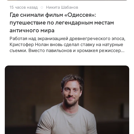
15 часов назад
Никита Шабанов
Где снимали фильм «Одиссея»:
путешествие по легендарным местам
античного мира
Работая над экранизацией древнегреческого эпоса,
Кристофер Нолан вновь сделал ставку на натурные
съемки. Вместо павильонов и хромакея режиссер
отправил съемочную группу в разные уголки
Европы и Северной Африки,