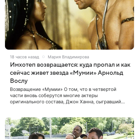
18 часов назад
Мария Владимирова
Имхотеп возвращается: куда пропал и как
сейчас живет звезда «Мумии» Арнольд
Вослу
Возвращение «Мумии» О том, что в четвертой
части вновь соберутся многие актеры
оригинального состава, Джон Ханна, сыгравший
Джонатана Карнахана, рассказал на телевизионном
фестивале в Монте-Карло. При этом