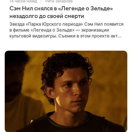
14 часов назад
Рита Захарова
Сэм Нил снялся в «Легенде о Зельде»
незадолго до своей смерти
Звезда «Парка Юрского периода» Сэм Нил появится
в фильме «Легенда о Зельде» — экранизации
культовой видеоигры. Съемки в этом проекте актер
завершил незадолго до ухода из жизни, сообщает
Deadline. События фильма