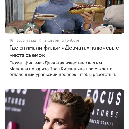
16 часов назад
Екатерина Генберг
Где снимали фильм «Девчата»: ключевые
места съемок
Сюжет фильма «Девчата» известен многим.
Молодая повариха Тося Кислицына приезжает в
отдаленный уральский поселок, чтобы работать по
профессии. Она поселяется в одной комнате с
четырьмя другими девушками и сразу