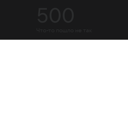
500
Что-то пошло не так