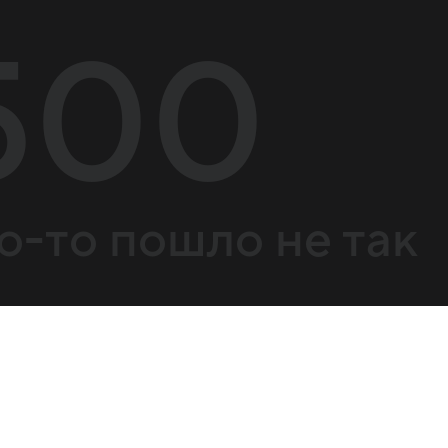
500
о-то пошло не так