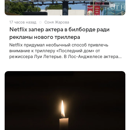
17 часов назад
Соня Жарова
Netflix запер актера в билборде ради
рекламы нового триллера
Netflix придумал необычный способ привлечь
внимание к триллеру «Последний дом» от
режиссера Луи Летерье. В Лос-Анджелесе актера
на два дня поселили внутри рекламного билборда,
оформленного как фасад жилого