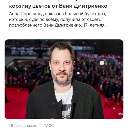
корзину цветов от Вани Дмитриенко
Анна Пересильд показала большой букет роз,
который, судя по всему, получилa от своего
позлюбленного Вани Дмитриенко. 17-летняя
актриса опубликовала в соцсетях фотографии с
цветами и подписала их словами: «Я
16 часов назад
ТАСС