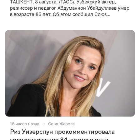
ТАШКЕНТ, 8 августа. /ТАСС/. Узбекский актер,
режиссер и педагог Абдуманнон Убайдуллаев умер
в возрасте 86 лет. Об этом сообщил Союз
кинематографистов Узбекистана. «Сегодня этот мир
покинул кандидат искусств,
16 часов назад
Соня Жарова
Риз Уизерспун прокомментировала
госпитализацию 84-летнего отца