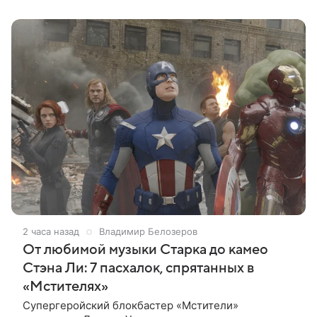
2 часа назад
Владимир Белозеров
От любимой музыки Старка до камео
Стэна Ли: 7 пасхалок, спрятанных в
«Мстителях»
Супергеройский блокбастер «Мстители»