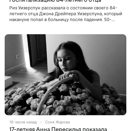
Риз Уизерспун рассказала о состоянии своего 84-
летнего отца Джона Дрейпера Уизерспуна, который
накануне попал в больницу после падения. 50-
летняя актриса сообщила, что сейчас с ним все в
порядке. «Я хочу, чтобы
16 часов назад
Соня Жарова
17-летняя Анна Пересильд показала