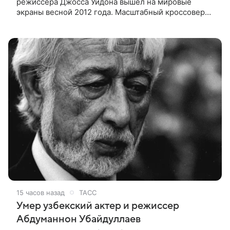
режиссера Джосса Уидона вышел на мировые
экраны весной 2012 года. Масштабный кроссовер
подвел черту под первой фазой медиафраншизы
Marvel и заложил основу для дальнейшего
15 часов назад
ТАСС
Умер узбекский актер и режиссер
Абдуманнон Убайдуллаев