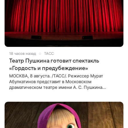
18 часов назад
ТАСС
Театр Пушкина готовит спектакль
«Гордость и предубеждение»
МОСКВА, 8 августа. /ТАСС/. Режиссер Мурат
Абулкатинов представит в Московском
драматическом театре имени А. С. Пушкина
спектакль «Гордость и предубеждение» по
одноименному роману английской писательницы
XVIII —