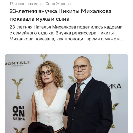
17 часов назад
Соня Жарова
23-летняя внучка Никиты Михалкова
показала мужа и сына
23-летняя Наталья Михалкова поделилась кадрами
с семейного отдыха. Внучка режиссера Никиты
Михалкова показала, как проводит время с мужем
Артемом Степаненко и их полуторагодовалым
сыном Мишей. Среди прочих в