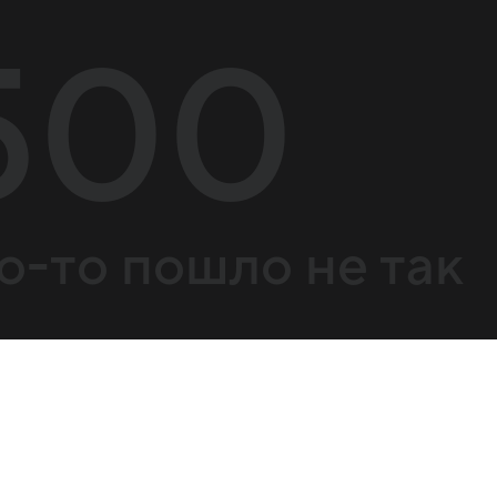
500
о-то пошло не так