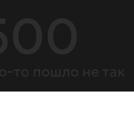
500
о-то пошло не так