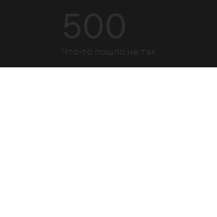
500
Что-то пошло не так