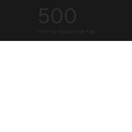
500
Что-то пошло не так