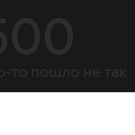
500
о-то пошло не так