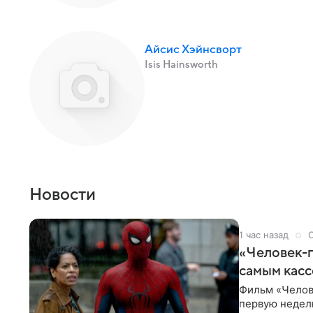
Айсис Хэйнсворт
Isis Hainsworth
Новости
1 час назад
«Человек-п
самым кас
Фильм «Челов
первую неделю