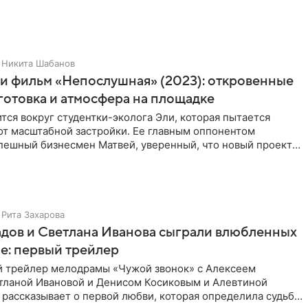
Никита Шабанов
и фильм «Непослушная» (2023): откровенные
готовка и атмосфера на площадке
тся вокруг студентки-эколога Эли, которая пытается
от масштабной застройки. Ее главным оппонентом
спешный бизнесмен Матвей, уверенный, что новый проект
оду
Рита Захарова
дов и Светлана Иванова сыграли влюбленных
е: первый трейлер
 трейлер мелодрамы «Чужой звонок» с Алексеем
тланой Ивановой и Денисом Косиковым и Алевтиной
рассказывает о первой любви, которая определила судьбы