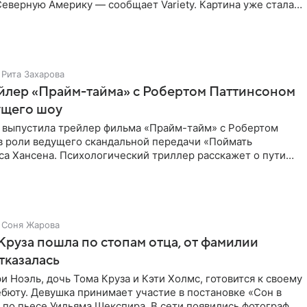
еверную Америку — сообщает Variety. Картина уже стала
Рита Захарова
йлер «Прайм-тайма» с Робертом Паттинсоном
ущего шоу
 выпустила трейлер фильма «Прайм-тайм» с Робертом
в роли ведущего скандальной передачи «Поймать
са Хансена. Психологический триллер расскажет о пути
ве. В 2004
Соня Жарова
Круза пошла по стопам отца, от фамилии
тказалась
и Ноэль, дочь Тома Круза и Кэти Холмс, готовится к своему
бюту. Девушка принимает участие в постановке «Сон в
по пьесе Уильяма Шекспира. В сети появились фотографии