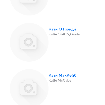
Кэти О’Грэйди
Katie O&#39;Grady
Кэти МакКейб
Katie McCabe