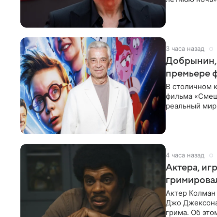
с
3 часа назад
Добрынин, 
премьере 
В столичном к
фильма «Смеш
реальный мир
Фантастическ
4 часа назад
Актера, иг
гримировал
Актер Колман
Джо Джексона
грима. Об эт