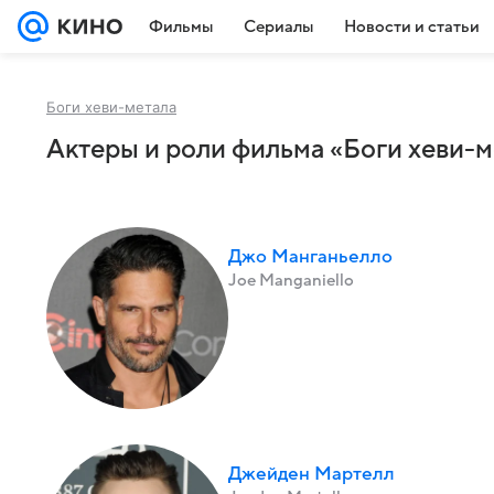
Фильмы
Сериалы
Новости и статьи
Боги хеви-метала
Актеры и роли фильма «Боги хеви-м
Джо Манганьелло
Joe Manganiello
Джейден Мартелл