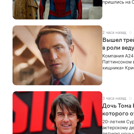
пришлись на С
самым
2 часа назад
Вышел тре
в роли вед
Компания A24
Паттинсоном 
хищника» Кри
Хансена к сла
3 часа назад
Дочь Тома 
которого о
20-летняя Сур
актерскому де
летнюю ночь» 