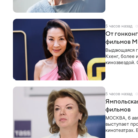
двух людей — 
5 часов назад
От гонконг
фильмов М
Выдающаяся г
Кхенг, более 
кинозвездой. 
классическим
5 часов назад
Ямпольская
фильмов
МОСКВА, 6 авг
выступает пр
кинотеатрах. 
дает