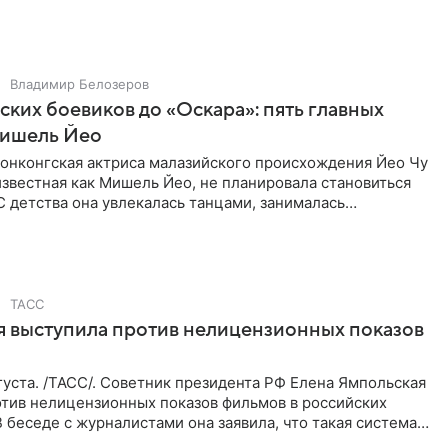
от встречи в
Владимир Белозеров
ских боевиков до «Оскара»: пять главных
ишель Йео
онконгская актриса малазийского происхождения Йео Чу
известная как Мишель Йео, не планировала становиться
С детства она увлекалась танцами, занималась
 балетом,
ТАСС
 выступила против нелицензионных показов
уста. /ТАСС/. Советник президента РФ Елена Ямпольская
отив нелицензионных показов фильмов в российских
В беседе с журналистами она заявила, что такая система