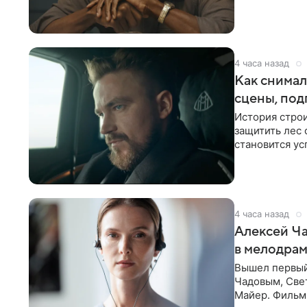
Фэллоном»,
4 часа назад
Как снимал
сцены, под
История строи
защитить лес 
становится у
принесет гор
4 часа назад
Алексей Ча
в мелодрам
Вышел первый
Чадовым, Све
Майер. Фильм 