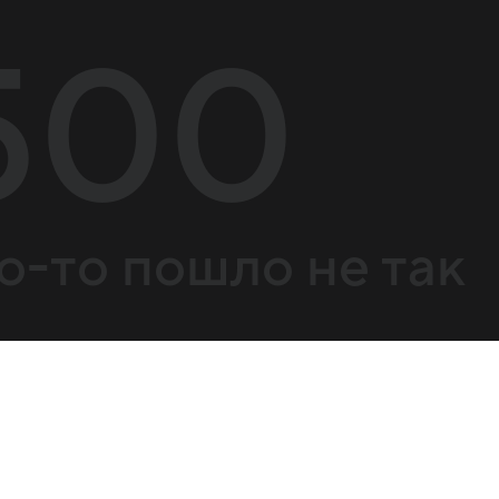
500
о-то пошло не так