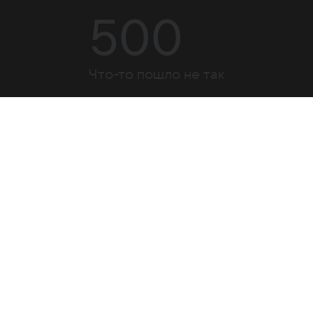
500
Что-то пошло не так