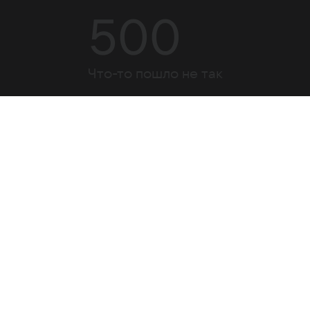
500
Что-то пошло не так