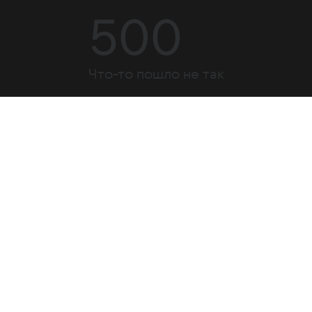
500
Что-то пошло не так