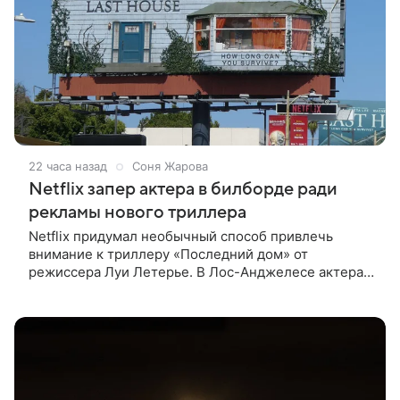
22 часа назад
Соня Жарова
Netflix запер актера в билборде ради
рекламы нового триллера
Netflix придумал необычный способ привлечь
внимание к триллеру «Последний дом» от
режиссера Луи Летерье. В Лос-Анджелесе актера
на два дня поселили внутри рекламного билборда,
оформленного как фасад жилого