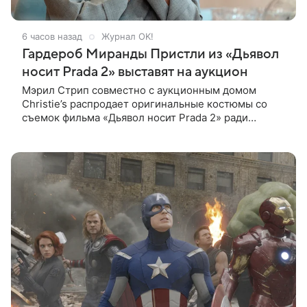
6 часов назад
Журнал OK!
Гардероб Миранды Пристли из «Дьявол
носит Prada 2» выставят на аукцион
Мэрил Стрип совместно с аукционным домом
Christie’s распродает оригинальные костюмы со
съемок фильма «Дьявол носит Prada 2» ради
благотворительности. Инициатором проекта
выступила сама актриса. Все вырученные