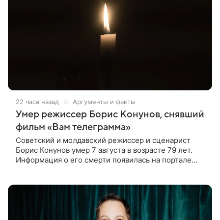
22 часа назад
Аргументы и факты
Умер режиссер Борис Конунов, снявший
фильм «Вам телеграмма»
Советский и молдавский режиссер и сценарист
Борис Конунов умер 7 августа в возрасте 79 лет.
Информация о его смерти появилась на портале
«Кино-Театр. Ру». О кончине кинематографиста
также сообщило Министерство