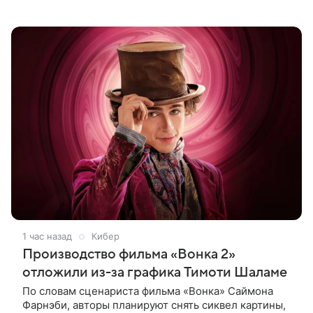
замечаний костюмера о ее весе. По словам
артистки, сотрудница команды даже
1 час назад
Кибер
Производство фильма «Вонка 2»
отложили из-за графика Тимоти Шаламе
По словам сценариста фильма «Вонка» Саймона
Фарнэби, авторы планируют снять сиквел картины,