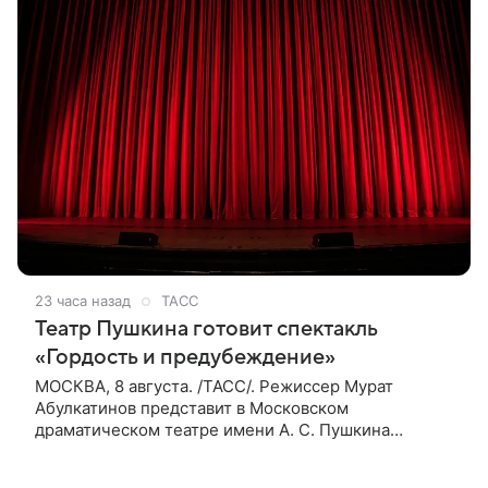
23 часа назад
ТАСС
Театр Пушкина готовит спектакль
«Гордость и предубеждение»
МОСКВА, 8 августа. /ТАСС/. Режиссер Мурат
Абулкатинов представит в Московском
драматическом театре имени А. С. Пушкина
спектакль «Гордость и предубеждение» по
одноименному роману английской писательницы