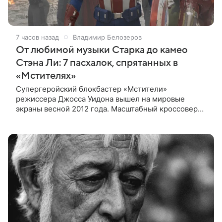
7 часов назад
Владимир Белозеров
От любимой музыки Старка до камео
Стэна Ли: 7 пасхалок, спрятанных в
«Мстителях»
Супергеройский блокбастер «Мстители»
режиссера Джосса Уидона вышел на мировые
экраны весной 2012 года. Масштабный кроссовер
подвел черту под первой фазой медиафраншизы
Marvel и заложил основу для дальнейшего