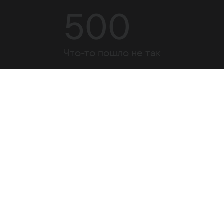
500
Что-то пошло не так